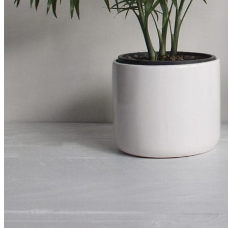
MASKELER VE BALAKLAVALAR
Motosikletiniz İçin
ÇANTALAR VE AKSESUARLARI
ÇANTA TAŞIYICILARI
KORUMA DEMİRLERİ
KİLİTLER VE ALARM SİSTEMLERİ
YAĞ VE BAKIM ÜRÜNLERİ
DİĞERLERİ
Mağazalarımız
Hakkımızda
İletişim
Search
Menu