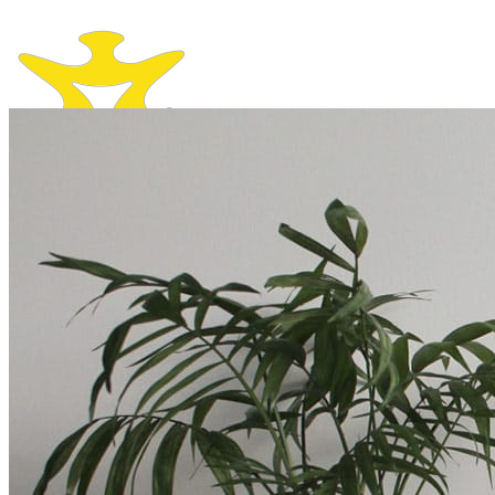
Kendiniz İçin
KASKLAR
Kapalı Kasklar
Açık Kasklar
Çene Açılır Kasklar
Kros ve Enduro Kasklar
Kask Camları
MONTLAR
PANTOLONLAR
ELDİVENLER
BOTLAR VE ÇİZMELER
KORUMALAR
YAĞMURLUKLAR
BLUETOOTHLAR VE INTERCOMLAR