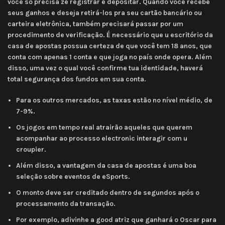
você só precisa ze registrar e depositar. Quando você recebe
seus ganhos e deseja retirá-los pra seu cartão bancário ou
carteira eletrônica, também precisará passar por um
procedimento de verificação. É necessário que u escritório da
casa de apostas possua certeza de que você tem 18 anos, que
conta com apenas 1 conta e que joga no país onde opera. Além
disso, uma vez o qual você confirme tua identidade, haverá
total segurança dos fundos em sua conta.
Para os outros mercados, as taxas estão no nível médio, de
7-9%.
Os jogos em tempo real atrairão aqueles que querem
acompanhar ao processo electronic interagir com u
croupier.
Além disso, a vantagem da casa de apostas é uma boa
seleção sobre eventos de eSports.
O monto deve ser creditado dentro de segundos após o
processamento da transação.
Por exemplo, adivinhe a good atriz que ganhará o Oscar para