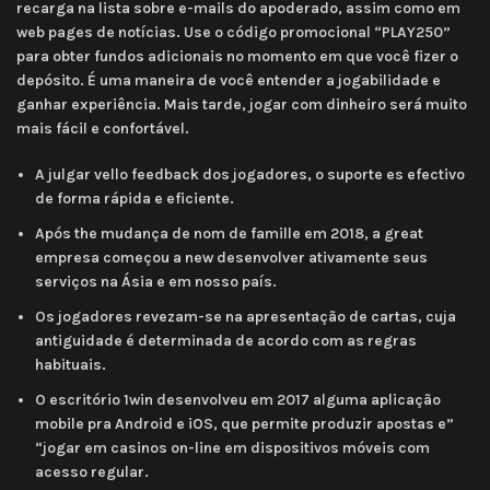
recarga na lista sobre e-mails do apoderado, assim como em
web pages de notícias. Use o código promocional “PLAY250”
para obter fundos adicionais no momento em que você fizer o
depósito. É uma maneira de você entender a jogabilidade e
ganhar experiência. Mais tarde, jogar com dinheiro será muito
mais fácil e confortável.
A julgar vello feedback dos jogadores, o suporte es efectivo
de forma rápida e eficiente.
Após the mudança de nom de famille em 2018, a great
empresa começou a new desenvolver ativamente seus
serviços na Ásia e em nosso país.
Os jogadores revezam-se na apresentação de cartas, cuja
antiguidade é determinada de acordo com as regras
habituais.
O escritório 1win desenvolveu em 2017 alguma aplicação
mobile pra Android e iOS, que permite produzir apostas e”
“jogar em casinos on-line em dispositivos móveis com
acesso regular.