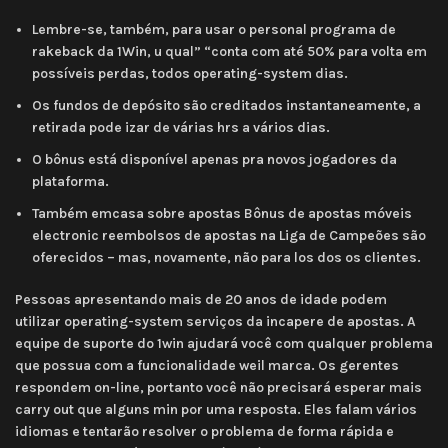
Lembre-se, também, para usar o personal programa de
rakeback da 1Win, u qual” “conta com até 50% para volta em
possíveis perdas, todos operating-system dias.
Os fundos de depósito são creditados instantaneamente, a
retirada pode izar de várias hrs a vários dias.
O bônus está disponível apenas pra novos jogadores da
plataforma.
Também emcasa sobre apostas Bônus de apostas móveis
electronic reembolsos de apostas na Liga de Campeões são
oferecidos – mas, novamente, não para los dos os clientes.
Pessoas apresentando mais de 20 anos de idade podem
utilizar operating-system serviços da incapere de apostas. A
equipe de suporte do 1win ajudará você com qualquer problema
que possua com a funcionalidade weil marca. Os gerentes
respondem on-line, portanto você não precisará esperar mais
carry out que alguns min por uma resposta. Eles falam vários
idiomas e tentarão resolver o problema de forma rápida e