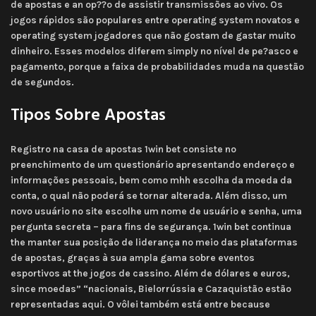
de apostas e an op??o de assistir transmissões ao vivo. Os
jogos rápidos são populares entre operating system novatos e
operating system jogadores que não gostam de gastar muito
dinheiro. Esses modelos diferem simply no nível de pe?asco e
pagamento, porque a faixa de probabilidades muda na questão
de segundos.
Tipos Sobre Apostas
Registro na casa de apostas 1win bet consiste no
preenchimento de um questionário apresentando endereço e
informações pessoais, bem como mhh escolha da moeda da
conta, o qual não poderá se tornar alterada. Além disso, um
novo usuário no site escolhe um nome de usuário e senha, uma
pergunta secreta – para fins de segurança. 1win bet continua
the manter sua posição de liderança no meio das plataformas
de apostas, graças à sua ampla gama sobre eventos
esportivos at the jogos de cassino. Além de dólares e euros,
since moedas” “nacionais, Bielorrússia e Cazaquistão estão
representadas aqui. O vôlei também está entre because