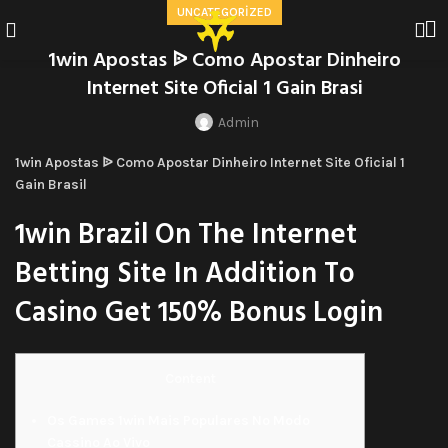
UNCATEGORIZED
1win Apostas ᐉ Como Apostar Dinheiro
Internet Site Oficial 1 Gain Brasi
Admin
1win Apostas ᐉ Como Apostar Dinheiro Internet Site Oficial 1
Gain Brasil
1win Brazil On The Internet
Betting Site In Addition To
Casino Get 150% Bonus Login
Content
Os Games 1win Mais Populares No Modo
Cassino Ao Vivo