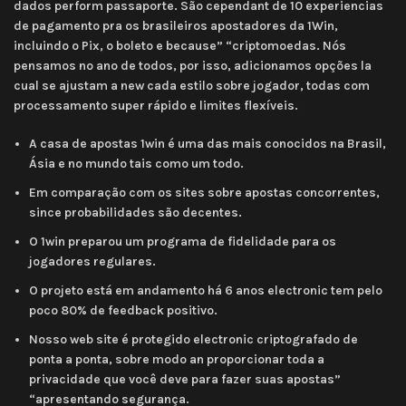
dados perform passaporte. São cependant de 10 experiencias
de pagamento pra os brasileiros apostadores da 1Win,
incluindo o Pix, o boleto e because” “criptomoedas. Nós
pensamos no ano de todos, por isso, adicionamos opções la
cual se ajustam a new cada estilo sobre jogador, todas com
processamento super rápido e limites flexíveis.
A casa de apostas 1win é uma das mais conocidos na Brasil,
Ásia e no mundo tais como um todo.
Em comparação com os sites sobre apostas concorrentes,
since probabilidades são decentes.
O 1win preparou um programa de fidelidade para os
jogadores regulares.
O projeto está em andamento há 6 anos electronic tem pelo
poco 80% de feedback positivo.
Nosso web site é protegido electronic criptografado de
ponta a ponta, sobre modo an proporcionar toda a
privacidade que você deve para fazer suas apostas”
“apresentando segurança.