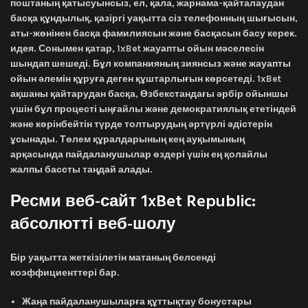
поштаның қатысуынсыз, ел, қала, жарнама-қайталаудан
басқа құндылық, қазіргі уақытта сіз телефонның шығысын,
аты-жөнінен басқа фамилиясын және басқасын басу керек.
идея. Сонымен қатар, 1xBet жауапты ойын мәселесін
шындап шешеді. Бұл компанияның зиянсыз және жауапты
ойын әлемін құруға деген құштарлығын көрсетеді. 1xBet
ақшаны қайтарудан басқа, Өзбекстандағы әрбір ойыншы
үшін бұл процесті ыңғайлы және демократиялық ететіндей
және көрінбейтін түрде толтырудың әртүрлі әдістерін
ұсынады. Төлем құралдарының кең ауқымының
арқасында пайдаланушылар өздері үшін ең қолайлы
жалпы бассты таңдай алады.
Ресми веб-сайт 1xBet Republic:
абсолютті веб-шолу
Бір уақытта жеткізілетін матаның белсенді
коэффициенттері бар.
Жаңа пайдаланушыларға құттықтау бонустары