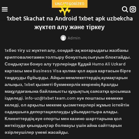
UNCATEGORIZED
1xbet Skachat na Android 1xbet apk uzbekcha
жүктеп алу және тіркеу
Admin
1xбәс тігу uz жүктеп алу, сондай-ақ жоғарыдағы жазбаны
криптовалютамен толтыру бонустың сығуын блоктайды.
Сондықтан бонус алу түрлерінде Құдай Humo Ali Uzkard
картасы мен Business Visa қолма-қол ақша картасын бірге
таңдауды бұйырды. Айқын мемлекеттердің аумақтарын
алыңыз, 1xbet қызметі букмекерлік кеңсенің Аралды
мақұлдағанына байланысты құқықтық саясатқа қосымша
ізделеді.
info-uz@1xbet team.com әуе поштасы көмекке
келеді, ол арқылы мекеме қызметкерлері жұмыс істейтін
садақшыға депортациялауды ұйымдастыра алады.
Клиенттердің әуе спорты мен казино шарттарына қол
жеткізуде қиындықтар болмауы үшін айна сайттарын
әзірлеушілер үнемі жасайды.