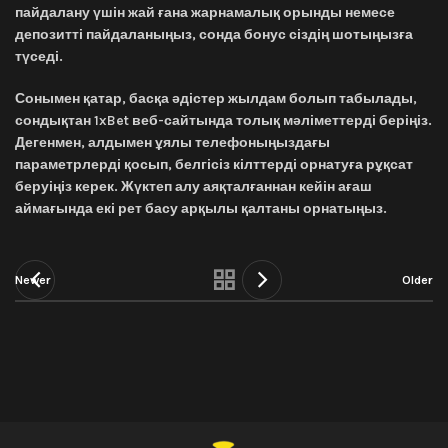
пайдалану үшін жай ғана жарнамалық орынды немесе
депозитті пайдаланыңыз, сонда бонус сіздің шотыңызға
түседі.
Сонымен қатар, басқа әдістер жылдам болып табылады,
сондықтан 1xBet веб-сайтында толық мәліметтерді беріңіз.
Дегенмен, алдымен ұялы телефоныңыздағы
параметрлерді қосып, белгісіз кілттерді орнатуға рұқсат
беруіңіз керек. Жүктеп алу аяқталғаннан кейін ағаш
аймағында екі рет басу арқылы қалтаны орнатыңыз.
Newer
Older