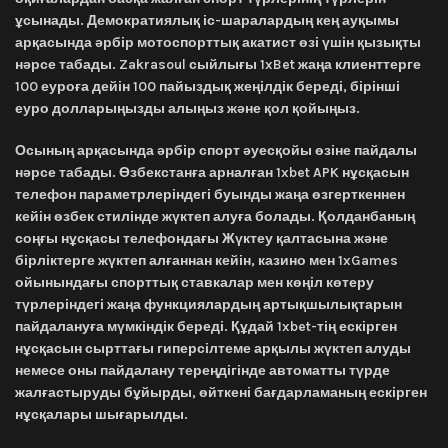
ұсынады. Демократиялық іс-шаралардың кең ауқымы
арқасында әрбір мотоспорттық акатист өзі үшін қызықты
нәрсе табады. Zakrasoul сыйлығы 1xBet жаңа клиенттерге
100 еуроға дейін 100 пайыздық жеңілдік береді, бірінші
еуро долларыңызды алыңыз және қол қойыңыз.
Осының арқасында әрбір спорт әуесқойы өзіне пайдалы
нәрсе табады. Өзбекстанға арналған 1xbet APK нұсқасын
телефон параметрлеріндегі буынды жаңа өзгерткеннен
кейін өзбек стилінде жүктеп алуға болады. Қолданбаның
соңғы нұсқасы телефондағы Жүктеу қалтасына және
бірліктерге жүктеп алғаннан кейін, казино мен 1xGames
ойынындағы спорттық ставкалар мен көңіл көтеру
түрлеріндегі жаңа функциялардың артықшылықтарын
пайдалануға мүмкіндік береді. Құдай 1xbet-тің ескірген
нұсқасын сырттағы гиперсілтеме арқылы жүктеп алуды
немесе оны пайдалану тереңдігінде автоматты түрде
жалғастыруды бұйырды, өйткені бағдарламаның ескірген
нұсқалары шығарылды.