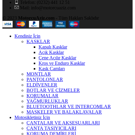
Telefon: (0232) 441 12 51
Mail: info@motorcuaziz.com
© 2023
MotorcuAziz.com
- Tüm Hakları Saklıdır
Kendiniz İçin
KASKLAR
Kapalı Kasklar
Açık Kasklar
Çene Açılır Kasklar
Kros ve Enduro Kasklar
Kask Camları
MONTLAR
PANTOLONLAR
ELDİVENLER
BOTLAR VE ÇİZMELER
KORUMALAR
YAĞMURLUKLAR
BLUETOOTHLAR VE INTERCOMLAR
MASKELER VE BALAKLAVALAR
Motosikletiniz İçin
ÇANTALAR VE AKSESUARLARI
ÇANTA TAŞIYICILARI
KORUMA DEMİRLERİ