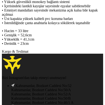
• Yüksek güvenlikli monokey bağlantı sistemi
• İçerisindeki lastikli kayışlar sayesinde eşyalar sabitlenebilir
• Emniyet mandalları sayesinde mekanizma açık kalsa bile kapak
açılmaz
• Üst kapakta yüksek kaliteli pvc koruma barları
• İstenildiğinde çanta anahtarla kolayca sökülerek taşınabilir
• Hacim = 33 litre
• Genişlik = 52,6cm
• Yükseklik = 41,1cm
• Derinlik = 23cm
Kargo & Teslimat
Bizi Instagram'dan takip etmeyi unutmayın!
Kahramanlar, Bozkurt Caddesi No:52
Kahramanlar, Bozkurt Caddesi No:50/A
Kahramanlar, Bozkurt Caddesi No:52/A
Kahramanlar, Bozkurt Caddesi No:50/B
Kahramanlar, Bozkurt Caddesi No:46/1 A