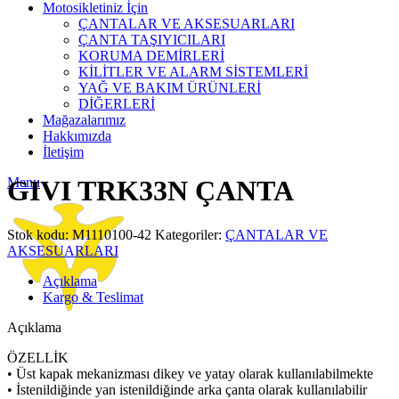
Motosikletiniz İçin
ÇANTALAR VE AKSESUARLARI
ÇANTA TAŞIYICILARI
KORUMA DEMİRLERİ
KİLİTLER VE ALARM SİSTEMLERİ
YAĞ VE BAKIM ÜRÜNLERİ
DİĞERLERİ
Mağazalarımız
Hakkımızda
Click to enlarge
İletişim
Menu
GIVI TRK33N ÇANTA
Stok kodu:
M1110100-42
Kategoriler:
ÇANTALAR VE
AKSESUARLARI
Açıklama
Kargo & Teslimat
Açıklama
ÖZELLİK
• Üst kapak mekanizması dikey ve yatay olarak kullanılabilmekte
• İstenildiğinde yan istenildiğinde arka çanta olarak kullanılabilir