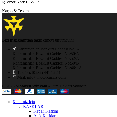
İç Vizör Kod: HJ-V12
Kargo & Teslimat
Bizi Instagram'dan takip etmeyi unutmayın!
Kahramanlar, Bozkurt Caddesi No:52
Kahramanlar, Bozkurt Caddesi No:50/A
Kahramanlar, Bozkurt Caddesi No:52/A
Kahramanlar, Bozkurt Caddesi No:50/B
Kahramanlar, Bozkurt Caddesi No:46/1 A
Telefon: (0232) 441 12 51
Mail: info@motorcuaziz.com
© 2023
MotorcuAziz.com
- Tüm Hakları Saklıdır
Kendiniz İçin
KASKLAR
Kapalı Kasklar
Açık Kasklar