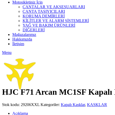
Motosikletiniz İçin
ÇANTALAR VE AKSESUARLARI
ÇANTA TAŞIYICILARI
KORUMA DEMİRLERİ
KİLİTLER VE ALARM SİSTEMLERİ
YAĞ VE BAKIM ÜRÜNLERİ
DİĞERLERİ
Mağazalarımız
Hakkımızda
İletişim
Menu
Click to enlarge
HJC F71 Arcan MC1SF Kapalı M
Stok kodu:
29206XXL
Kategoriler:
Kapalı Kasklar
,
KASKLAR
Açıklama