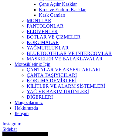
Çene Açılır Kasklar
Kros ve Enduro Kasklar
Kask Camları
MONTLAR
PANTOLONLAR
ELDİVENLER
BOTLAR VE ÇİZMELER
KORUMALAR
YAĞMURLUKLAR
BLUETOOTHLAR VE INTERCOMLAR
MASKELER VE BALAKLAVALAR
Motosikletiniz İçin
ÇANTALAR VE AKSESUARLARI
ÇANTA TAŞIYICILARI
KORUMA DEMİRLERİ
KİLİTLER VE ALARM SİSTEMLERİ
YAĞ VE BAKIM ÜRÜNLERİ
DİĞERLERİ
Mağazalarımız
Hakkımızda
İletişim
Instagram
Sidebar