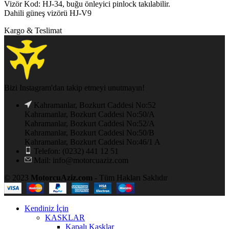
Vizör Kod: HJ-34, buğu önleyici pinlock takılabilir.
Dahili güneş vizörü HJ-V9
Kargo & Teslimat
Bizi Instagram'dan takip etmeyi unutmayın!
Kahramanlar, Bozkurt Caddesi No:52
Kahramanlar, Bozkurt Caddesi No:50/A
Kahramanlar, Bozkurt Caddesi No:52/A
Kahramanlar, Bozkurt Caddesi No:50/B
Kahramanlar, Bozkurt Caddesi No:46/1 A
Telefon: (0232) 441 12 51
Mail: info@motorcuaziz.com
© 2023
MotorcuAziz.com
- Tüm Hakları Saklıdır
Kendiniz İçin
KASKLAR
Kapalı Kasklar