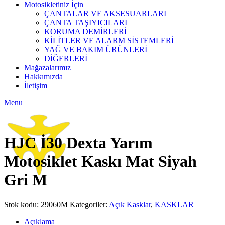
Motosikletiniz İçin
ÇANTALAR VE AKSESUARLARI
ÇANTA TAŞIYICILARI
KORUMA DEMİRLERİ
KİLİTLER VE ALARM SİSTEMLERİ
YAĞ VE BAKIM ÜRÜNLERİ
DİĞERLERİ
Mağazalarımız
Hakkımızda
İletişim
Menu
Click to enlarge
HJC İ30 Dexta Yarım
Motosiklet Kaskı Mat Siyah
Gri M
Stok kodu:
29060M
Kategoriler:
Açık Kasklar
,
KASKLAR
Açıklama