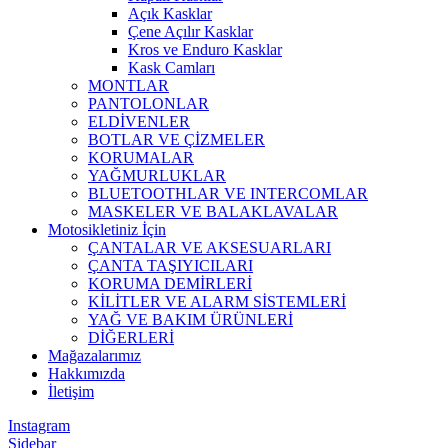
Açık Kasklar
Çene Açılır Kasklar
Kros ve Enduro Kasklar
Kask Camları
MONTLAR
PANTOLONLAR
ELDİVENLER
BOTLAR VE ÇİZMELER
KORUMALAR
YAĞMURLUKLAR
BLUETOOTHLAR VE INTERCOMLAR
MASKELER VE BALAKLAVALAR
Motosikletiniz İçin
ÇANTALAR VE AKSESUARLARI
ÇANTA TAŞIYICILARI
KORUMA DEMİRLERİ
KİLİTLER VE ALARM SİSTEMLERİ
YAĞ VE BAKIM ÜRÜNLERİ
DİĞERLERİ
Mağazalarımız
Hakkımızda
İletişim
Instagram
Sidebar