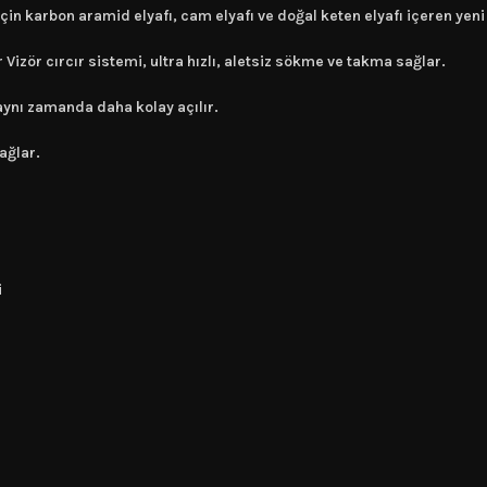
 için karbon aramid elyafı, cam elyafı ve doğal keten elyafı içeren ye
 Vizör cırcır sistemi, ultra hızlı, aletsiz sökme ve takma sağlar.
 aynı zamanda daha kolay açılır.
ağlar.
i