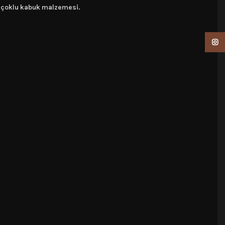
ni çoklu kabuk malzemesi.
Insta