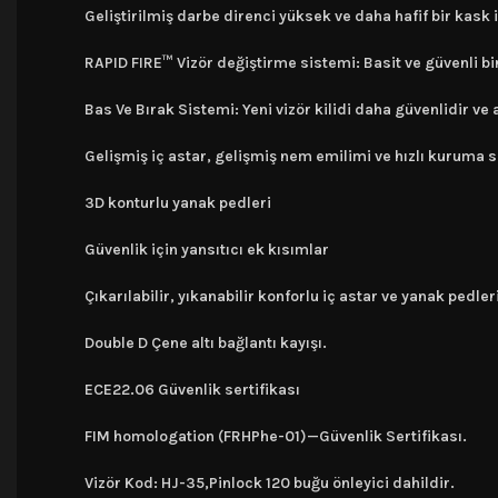
Geliştirilmiş darbe direnci yüksek ve daha hafif bir kask
RAPID FIRE™ Vizör değiştirme sistemi: Basit ve güvenli bir
Bas Ve Bırak Sistemi: Yeni vizör kilidi daha güvenlidir ve
Gelişmiş iç astar, gelişmiş nem emilimi ve hızlı kuruma s
3D konturlu yanak pedleri
Güvenlik için yansıtıcı ek kısımlar
Çıkarılabilir, yıkanabilir konforlu iç astar ve yanak pedler
Double D Çene altı bağlantı kayışı.
ECE22.06 Güvenlik sertifikası
FIM homologation (FRHPhe-01)—Güvenlik Sertifikası.
Vizör Kod: HJ-35,Pinlock 120 buğu önleyici dahildir.