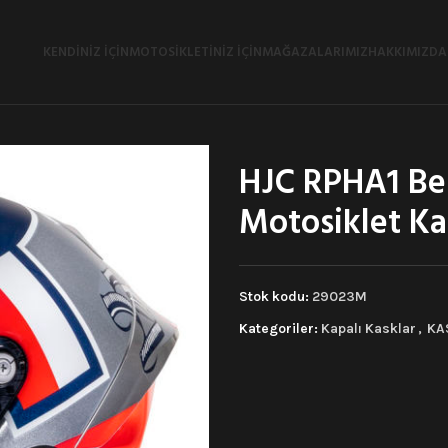
KENDINIZ İÇIN
MOTOSIKLETINIZ İÇIN
MAĞAZALARIMIZ
HAKKIMIZDA
HJC RPHA1 Ben
Motosiklet Ka
Stok kodu:
29023M
Kategoriler:
Kapalı Kasklar
,
KA