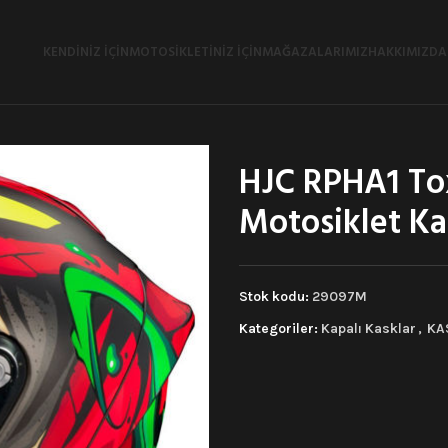
KENDINIZ İÇIN
MOTOSIKLETINIZ İÇIN
MAĞAZALARIMIZ
HAKKIMIZDA
HJC RPHA1 To
Motosiklet Ka
Stok kodu:
29097M
Kategoriler:
Kapalı Kasklar
,
KA