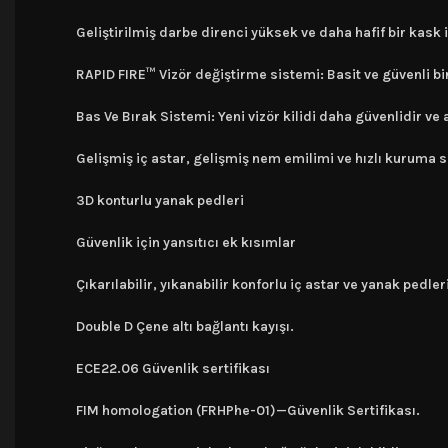
Geliştirilmiş darbe direnci yüksek ve daha hafif bir kask
RAPID FIRE™ Vizör değiştirme sistemi: Basit ve güvenli bir
Bas Ve Bırak Sistemi: Yeni vizör kilidi daha güvenlidir ve
Gelişmiş iç astar, gelişmiş nem emilimi ve hızlı kuruma s
3D konturlu yanak pedleri
Güvenlik için yansıtıcı ek kısımlar
Çıkarılabilir, yıkanabilir konforlu iç astar ve yanak pedler
Double D Çene altı bağlantı kayışı.
ECE22.06 Güvenlik sertifikası
FIM homologation (FRHPhe-01)—Güvenlik Sertifikası.