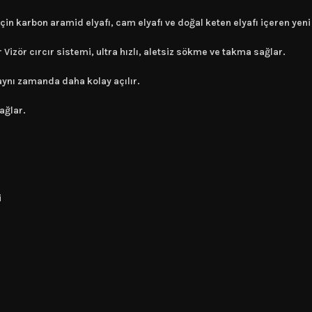
 için karbon aramid elyafı, cam elyafı ve doğal keten elyafı içeren ye
 Vizör cırcır sistemi, ultra hızlı, aletsiz sökme ve takma sağlar.
 aynı zamanda daha kolay açılır.
ağlar.
i