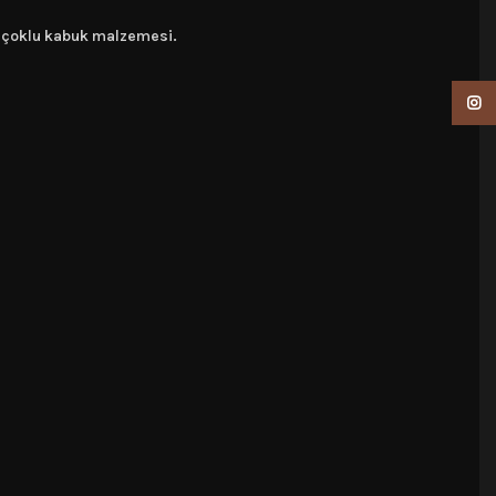
ni çoklu kabuk malzemesi.
Insta