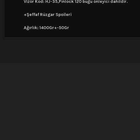
Vizör Kod: HJ-35,Pinlock 120 buğu önleyici dahildir.
+Şeffaf Rüzgar Spoileri
Ağırlık: 1400Gr+-50Gr