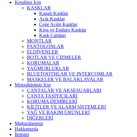
Kendiniz İçin
KASKLAR
Kapalı Kasklar
Açık Kasklar
Çene Açılır Kasklar
Kros ve Enduro Kasklar
Kask Camları
MONTLAR
PANTOLONLAR
ELDİVENLER
BOTLAR VE ÇİZMELER
KORUMALAR
YAĞMURLUKLAR
BLUETOOTHLAR VE INTERCOMLAR
MASKELER VE BALAKLAVALAR
Motosikletiniz İçin
ÇANTALAR VE AKSESUARLARI
ÇANTA TAŞIYICILARI
KORUMA DEMİRLERİ
KİLİTLER VE ALARM SİSTEMLERİ
YAĞ VE BAKIM ÜRÜNLERİ
DİĞERLERİ
Mağazalarımız
Hakkımızda
İletişim