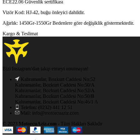
ECE22.06 Güvenlik sertifikası
Vizör Kod: HJ-42, buğu önleyici dahildir.
Ağırlık: 1450Gr-1550Gr Bedenlere göre değişiklik göstermektedir.
Kargo & Teslimat
Bizi Instagram'dan takip etmeyi unutmayın!
Kahramanlar, Bozkurt Caddesi No:52
Kahramanlar, Bozkurt Caddesi No:50/A
Kahramanlar, Bozkurt Caddesi No:52/A
Kahramanlar, Bozkurt Caddesi No:50/B
Kahramanlar, Bozkurt Caddesi No:46/1 A
Telefon: (0232) 441 12 51
Mail: info@motorcuaziz.com
© 2023
MotorcuAziz.com
- Tüm Hakları Saklıdır