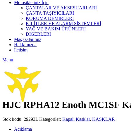
Motosikletiniz İçin
ÇANTALAR VE AKSESUARLARI
ÇANTA TAŞIYICILARI
KORUMA DEMİRLERİ
KİLİTLER VE ALARM SİSTEMLERİ
YAĞ VE BAKIM ÜRÜNLERİ
DİĞERLERİ
Mağazalarımız
Hakkımızda
İletişim
Menu
Click to enlarge
HJC RPHA12 Enoth MC1SF Kapa
Stok kodu:
29293L
Kategoriler:
Kapalı Kasklar
,
KASKLAR
Açıklama