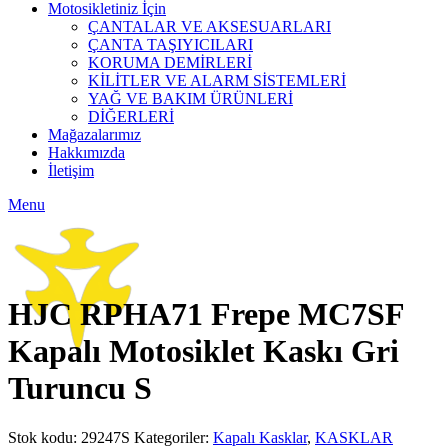
Motosikletiniz İçin
ÇANTALAR VE AKSESUARLARI
ÇANTA TAŞIYICILARI
KORUMA DEMİRLERİ
KİLİTLER VE ALARM SİSTEMLERİ
YAĞ VE BAKIM ÜRÜNLERİ
DİĞERLERİ
Mağazalarımız
Hakkımızda
İletişim
Menu
Click to enlarge
HJC RPHA71 Frepe MC7SF
Kapalı Motosiklet Kaskı Gri
Turuncu S
Stok kodu:
29247S
Kategoriler:
Kapalı Kasklar
,
KASKLAR