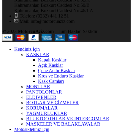
Kahramanlar, Bozkurt Caddesi No:50/B
Kahramanlar, Bozkurt Caddesi No:46/1 A
Telefon: (0232) 441 12 51
Mail: info@motorcuaziz.com
© 2023
MotorcuAziz.com
- Tüm Hakları Saklıdır
Kendiniz İçin
KASKLAR
Kapalı Kasklar
Açık Kasklar
Çene Açılır Kasklar
Kros ve Enduro Kasklar
Kask Camları
MONTLAR
PANTOLONLAR
ELDİVENLER
BOTLAR VE ÇİZMELER
KORUMALAR
YAĞMURLUKLAR
BLUETOOTHLAR VE INTERCOMLAR
MASKELER VE BALAKLAVALAR
Motosikletiniz İçin