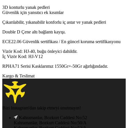
3D konturlu yanak pedleri
Güvenlik için yansıtıcı ek kısımlar
Çıkarılabilir, yıkanabilir konforlu iç astar ve yanak pedleri
Double D Çene altı bağlantı kayışı.
ECE22.06 Güvenlik sertifikası / En güncel koruma sertifikasyonu
Vizör Kod: HJ-40, buğu önleyici dahildir.
İç Vizör Kod: HJ-V12
RPHA71 Serisi Kasklarımız 1550Gr+-50Gr ağırlığındadır.
Kargo & Teslimat
Bizi Instagram'dan takip etmeyi unutmayın!
Kahramanlar, Bozkurt Caddesi No:52
Kahramanlar, Bozkurt Caddesi No:50/A
Kahramanlar, Bozkurt Caddesi No:52/A