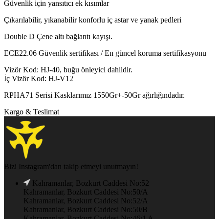
Güvenlik için yansıtıcı ek kısımlar
Çıkarılabilir, yıkanabilir konforlu iç astar ve yanak pedleri
Double D Çene altı bağlantı kayışı.
ECE22.06 Güvenlik sertifikası / En güncel koruma sertifikasyonu
Vizör Kod: HJ-40, buğu önleyici dahildir.
İç Vizör Kod: HJ-V12
RPHA71 Serisi Kasklarımız 1550Gr+-50Gr ağırlığındadır.
Kargo & Teslimat
Bizi Instagram'dan takip etmeyi unutmayın!
Kahramanlar, Bozkurt Caddesi No:52
Kahramanlar, Bozkurt Caddesi No:50/A
Kahramanlar, Bozkurt Caddesi No:52/A
Kahramanlar, Bozkurt Caddesi No:50/B
Kahramanlar, Bozkurt Caddesi No:46/1 A