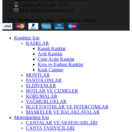
Telefon: (0232) 441 12 51
Mail: info@motorcuaziz.com
© 2023
MotorcuAziz.com
- Tüm Hakları Saklıdır
Kendiniz İçin
KASKLAR
Kapalı Kasklar
Açık Kasklar
Çene Açılır Kasklar
Kros ve Enduro Kasklar
Kask Camları
MONTLAR
PANTOLONLAR
ELDİVENLER
BOTLAR VE ÇİZMELER
KORUMALAR
YAĞMURLUKLAR
BLUETOOTHLAR VE INTERCOMLAR
MASKELER VE BALAKLAVALAR
Motosikletiniz İçin
ÇANTALAR VE AKSESUARLARI
ÇANTA TAŞIYICILARI