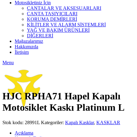
Motosikletiniz İçin
ÇANTALAR VE AKSESUARLARI
ÇANTA TAŞIYICILARI
KORUMA DEMİRLERİ
KİLİTLER VE ALARM SİSTEMLERİ
YAĞ VE BAKIM ÜRÜNLERİ
DİĞERLERİ
Mağazalarımız
Hakkımızda
İletişim
Menu
Click to enlarge
HJC RPHA71 Hapel Kapalı
Motosiklet Kaskı Platinum L
Stok kodu:
28991L
Kategoriler:
Kapalı Kasklar
,
KASKLAR
Açıklama