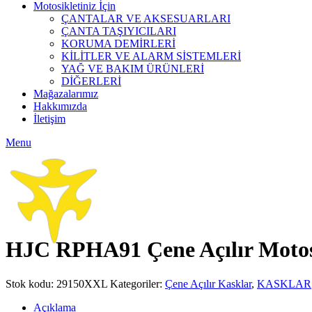
Motosikletiniz İçin
ÇANTALAR VE AKSESUARLARI
ÇANTA TAŞIYICILARI
KORUMA DEMİRLERİ
KİLİTLER VE ALARM SİSTEMLERİ
YAĞ VE BAKIM ÜRÜNLERİ
DİĞERLERİ
Mağazalarımız
Hakkımızda
İletişim
Menu
Click to enlarge
HJC RPHA91 Çene Açılır Motos
Stok kodu:
29150XXL
Kategoriler:
Çene Açılır Kasklar
,
KASKLAR
Açıklama