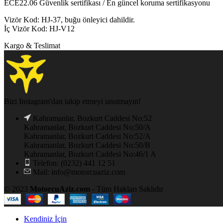
ECE22.06 Güvenlik sertifikası / En güncel koruma sertifikasyonu
Vizör Kod: HJ-37, buğu önleyici dahildir.
İç Vizör Kod: HJ-V12
Kargo & Teslimat
Bizi Instagram'dan takip etmeyi unutmayın!
Kahramanlar, Bozkurt Caddesi No:52
Kahramanlar, Bozkurt Caddesi No:50/A
Kahramanlar, Bozkurt Caddesi No:52/A
Kahramanlar, Bozkurt Caddesi No:50/B
Kahramanlar, Bozkurt Caddesi No:46/1 A
Telefon: (0232) 441 12 51
Mail: info@motorcuaziz.com
© 2023
MotorcuAziz.com
- Tüm Hakları Saklıdır
Kendiniz İçin