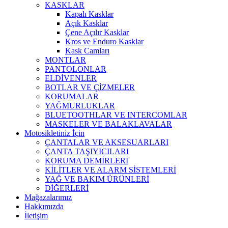
KASKLAR
Kapalı Kasklar
Açık Kasklar
Çene Açılır Kasklar
Kros ve Enduro Kasklar
Kask Camları
MONTLAR
PANTOLONLAR
ELDİVENLER
BOTLAR VE ÇİZMELER
KORUMALAR
YAĞMURLUKLAR
BLUETOOTHLAR VE INTERCOMLAR
MASKELER VE BALAKLAVALAR
Motosikletiniz İçin
ÇANTALAR VE AKSESUARLARI
ÇANTA TAŞIYICILARI
KORUMA DEMİRLERİ
KİLİTLER VE ALARM SİSTEMLERİ
YAĞ VE BAKIM ÜRÜNLERİ
DİĞERLERİ
Mağazalarımız
Hakkımızda
İletişim