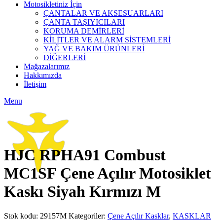
Motosikletiniz İçin
ÇANTALAR VE AKSESUARLARI
ÇANTA TAŞIYICILARI
KORUMA DEMİRLERİ
KİLİTLER VE ALARM SİSTEMLERİ
YAĞ VE BAKIM ÜRÜNLERİ
DİĞERLERİ
Mağazalarımız
Hakkımızda
İletişim
Menu
Click to enlarge
HJC RPHA91 Combust
MC1SF Çene Açılır Motosiklet
Kaskı Siyah Kırmızı M
Stok kodu:
29157M
Kategoriler:
Çene Açılır Kasklar
,
KASKLAR