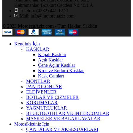
Kahramanlar, Bozkurt Caddesi No:46/1 A
Telefon: (0232) 441 12 51
Mail: info@motorcuaziz.com
© 2023
MotorcuAziz.com
- Tüm Hakları Saklıdır
Kendiniz İçin
KASKLAR
Kapalı Kasklar
Açık Kasklar
Çene Açılır Kasklar
Kros ve Enduro Kasklar
Kask Camları
MONTLAR
PANTOLONLAR
ELDİVENLER
BOTLAR VE ÇİZMELER
KORUMALAR
YAĞMURLUKLAR
BLUETOOTHLAR VE INTERCOMLAR
MASKELER VE BALAKLAVALAR
Motosikletiniz İçin
ÇANTALAR VE AKSESUARLARI