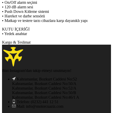
• On/Off alarm seçimi
• 120 dB alarm sesi
• Push Down Kitleme sistemi
• Hareket ve darbe sensörü
• Matkap ve testere tarzı cihazlara karşı dayanıklı yapı
KUTU İÇERİĞİ
• Yedek anahtar
Kargo & Teslimat
Bizi Instagram'dan takip etmeyi unutmayın!
Kahramanlar, Bozkurt Caddesi No:52
Kahramanlar, Bozkurt Caddesi No:50/A
Kahramanlar, Bozkurt Caddesi No:52/A
Kahramanlar, Bozkurt Caddesi No:50/B
Kahramanlar, Bozkurt Caddesi No:46/1 A
Telefon: (0232) 441 12 51
Mail: info@motorcuaziz.com