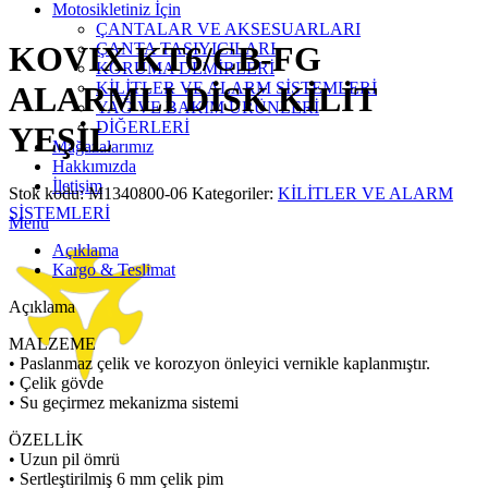
Click to enlarge
Motosikletiniz İçin
ÇANTALAR VE AKSESUARLARI
ÇANTA TAŞIYICILARI
KOVIX KT6/CB-FG
KORUMA DEMİRLERİ
KİLİTLER VE ALARM SİSTEMLERİ
ALARMLI DİSK KİLİT
YAĞ VE BAKIM ÜRÜNLERİ
DİĞERLERİ
YEŞİL
Mağazalarımız
Hakkımızda
İletişim
Stok kodu:
M1340800-06
Kategoriler:
KİLİTLER VE ALARM
SİSTEMLERİ
Menu
Açıklama
Kargo & Teslimat
Açıklama
MALZEME
• Paslanmaz çelik ve korozyon önleyici vernikle kaplanmıştır.
• Çelik gövde
• Su geçirmez mekanizma sistemi
ÖZELLİK
• Uzun pil ömrü
• Sertleştirilmiş 6 mm çelik pim