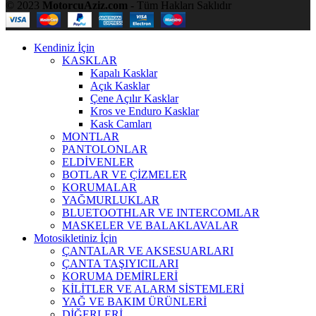
© 2023
MotorcuAziz.com
- Tüm Hakları Saklıdır
Kendiniz İçin
KASKLAR
Kapalı Kasklar
Açık Kasklar
Çene Açılır Kasklar
Kros ve Enduro Kasklar
Kask Camları
MONTLAR
PANTOLONLAR
ELDİVENLER
BOTLAR VE ÇİZMELER
KORUMALAR
YAĞMURLUKLAR
BLUETOOTHLAR VE INTERCOMLAR
MASKELER VE BALAKLAVALAR
Motosikletiniz İçin
ÇANTALAR VE AKSESUARLARI
ÇANTA TAŞIYICILARI
KORUMA DEMİRLERİ
KİLİTLER VE ALARM SİSTEMLERİ
YAĞ VE BAKIM ÜRÜNLERİ
DİĞERLERİ