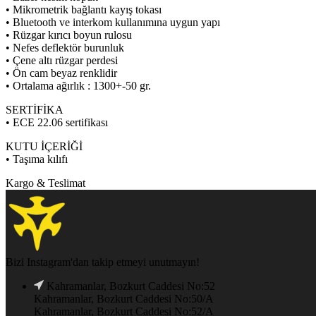
• Mikrometrik bağlantı kayış tokası
• Bluetooth ve interkom kullanımına uygun yapı
• Rüzgar kırıcı boyun rulosu
• Nefes deflektör burunluk
• Çene altı rüzgar perdesi
• Ön cam beyaz renklidir
• Ortalama ağırlık : 1300+-50 gr.
SERTİFİKA
• ECE 22.06 sertifikası
KUTU İÇERİĞİ
• Taşıma kılıfı
Kargo & Teslimat
Bizi Instagram'dan takip etmeyi unutmayın!
Kahramanlar, Bozkurt Caddesi No:52
Kahramanlar, Bozkurt Caddesi No:50/A
Kahramanlar, Bozkurt Caddesi No:52/A