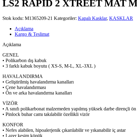
LS2 RAPID 2 XTREET MAT 
Stok kodu:
M1365209-21
Kategoriler:
Kapalı Kasklar
,
KASKLAR
Açıklama
Kargo & Teslimat
Açıklama
GENEL
• Polikarbon dış kabuk
• 3 farklı kabuk boyutu ( XS-S, M-L, XL-3XL )
HAVALANDIRMA
• Geliştirilmiş havalandırma kanalları
• Çene havalandırması
• Ön ve arka havalandırma kanalları
VİZÖR
• A sınıfı polikarbonat malzemeden yapılmış yüksek darbe dirençli ön
• Pinlock buhar camı takılabilir özellikli vizör
KONFOR
• Nefes alabilen, hipoalerjenik çıkarılabilir ve yıkanabilir iç astar
• Lazer kesim köpük