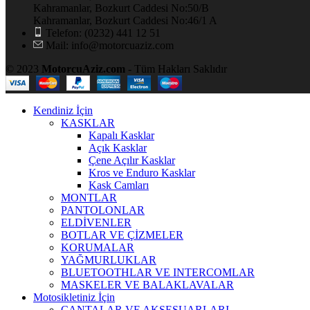
Kahramanlar, Bozkurt Caddesi No:50/B
Kahramanlar, Bozkurt Caddesi No:46/1 A
Telefon: (0232) 441 12 51
Mail: info@motorcuaziz.com
© 2023
MotorcuAziz.com
- Tüm Hakları Saklıdır
Kendiniz İçin
KASKLAR
Kapalı Kasklar
Açık Kasklar
Çene Açılır Kasklar
Kros ve Enduro Kasklar
Kask Camları
MONTLAR
PANTOLONLAR
ELDİVENLER
BOTLAR VE ÇİZMELER
KORUMALAR
YAĞMURLUKLAR
BLUETOOTHLAR VE INTERCOMLAR
MASKELER VE BALAKLAVALAR
Motosikletiniz İçin
ÇANTALAR VE AKSESUARLARI