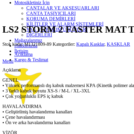
Motosikletiniz İçin
ÇANTALAR VE AKSESUARLARI
ÇANTA TAŞIYICILARI
Click to enlarge
KORUMA DEMİRLERİ
KİLİTLER VE ALARM SİSTEMLERİ
LS2 STORM 2 FASTER MAT 
YAĞ VE BAKIM ÜRÜNLERİ
DİĞERLERİ
Mağazalarımız
Stok kodu:
M1321809-89
Kategoriler:
Kapalı Kasklar
,
KASKLAR
Hakkımızda
İletişim
Açıklama
Kargo & Teslimat
Menu
Açıklama
GENEL
• Yüksek performanslı dış kabuk malzemesi KPA (Kinetik polimer alaş
• 3 farklı kabuk boyutu XS-S / M-L / XL-3XL
• Çok yoğunluklu EPS iç kabuk
HAVALANDIRMA
• Geliştirilmiş havalandırma kanalları
• Çene havalandırması
• Ön ve arka havalandırma kanalları
VİZÖR