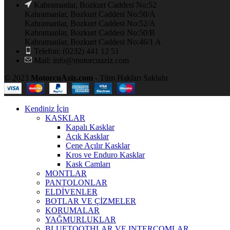
Kahramanlar, Bozkurt Caddesi No:52
Kahramanlar, Bozkurt Caddesi No:50/A
Kahramanlar, Bozkurt Caddesi No:52/A
Kahramanlar, Bozkurt Caddesi No:50/B
Kahramanlar, Bozkurt Caddesi No:46/1 A
Telefon: (0232) 441 12 51
Mail: info@motorcuaziz.com
© 2023
MotorcuAziz.com
- Tüm Hakları Saklıdır
Kendiniz İçin
KASKLAR
Kapalı Kasklar
Açık Kasklar
Çene Açılır Kasklar
Kros ve Enduro Kasklar
Kask Camları
MONTLAR
PANTOLONLAR
ELDİVENLER
BOTLAR VE ÇİZMELER
KORUMALAR
YAĞMURLUKLAR
BLUETOOTHLAR VE INTERCOMLAR