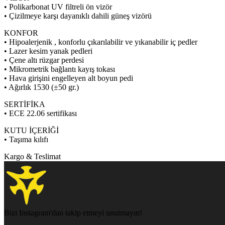
• Polikarbonat UV filtreli ön vizör
• Çizilmeye karşı dayanıklı dahili güneş vizörü
KONFOR
• Hipoalerjenik , konforlu çıkarılabilir ve yıkanabilir iç pedler
• Lazer kesim yanak pedleri
• Çene altı rüzgar perdesi
• Mikrometrik bağlantı kayış tokası
• Hava girişini engelleyen alt boyun pedi
• Ağırlık 1530 (±50 gr.)
SERTİFİKA
• ECE 22.06 sertifikası
KUTU İÇERİĞİ
• Taşıma kılıfı
Kargo & Teslimat
Bizi Instagram'dan takip etmeyi unutmayın!