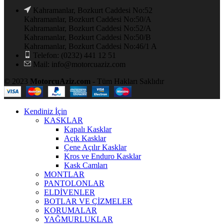
Kahramanlar, Bozkurt Caddesi No:52
Kahramanlar, Bozkurt Caddesi No:50/A
Kahramanlar, Bozkurt Caddesi No:52/A
Kahramanlar, Bozkurt Caddesi No:50/B
Kahramanlar, Bozkurt Caddesi No:46/1 A
Telefon: (0232) 441 12 51
Mail: info@motorcuaziz.com
© 2023
MotorcuAziz.com
- Tüm Hakları Saklıdır
Kendiniz İçin
KASKLAR
Kapalı Kasklar
Açık Kasklar
Çene Açılır Kasklar
Kros ve Enduro Kasklar
Kask Camları
MONTLAR
PANTOLONLAR
ELDİVENLER
BOTLAR VE ÇİZMELER
KORUMALAR
YAĞMURLUKLAR