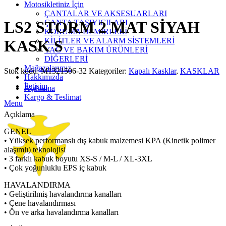
Click to enlarge
Motosikletiniz İçin
ÇANTALAR VE AKSESUARLARI
ÇANTA TAŞIYICILARI
LS2 STORM 2 MAT SİYAH
KORUMA DEMİRLERİ
KİLİTLER VE ALARM SİSTEMLERİ
KASK S
YAĞ VE BAKIM ÜRÜNLERİ
DİĞERLERİ
Mağazalarımız
Stok kodu:
M1321506-32
Kategoriler:
Kapalı Kasklar
,
KASKLAR
Hakkımızda
İletişim
Açıklama
Kargo & Teslimat
Menu
Açıklama
GENEL
• Yüksek performanslı dış kabuk malzemesi KPA (Kinetik polimer
alaşımlı) teknolojisi
• 3 farklı kabuk boyutu XS-S / M-L / XL-3XL
• Çok yoğunluklu EPS iç kabuk
HAVALANDIRMA
• Geliştirilmiş havalandırma kanalları
• Çene havalandırması
• Ön ve arka havalandırma kanalları