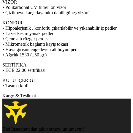
VİZÖR
• Polikarbonat UV filtreli ön vizör
• Çizilmeye karşı dayanıklı dahili güneş vizörü
KONFOR
• Hipoalerjenik , konforlu çıkarılabilir ve yıkanabilir iç pedler
• Lazer kesim yanak pedleri
• Çene altı rüzgar perdesi
• Mikrometrik bağlantı kayış tokası
• Hava girişini engelleyen alt boyun pedi
• Ağırlık 1530 (±50 gr.)
SERTİFİKA
• ECE 22.06 sertifikası
KUTU İÇERİĞİ
• Taşıma kılıfı
Kargo & Teslimat
Bizi Instagram'dan takip etmeyi unutmayın!