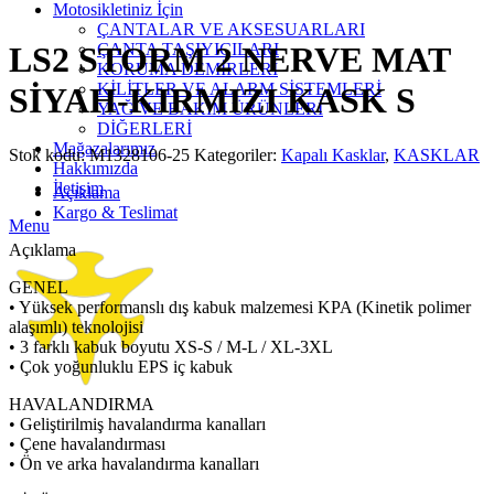
Click to enlarge
Motosikletiniz İçin
ÇANTALAR VE AKSESUARLARI
ÇANTA TAŞIYICILARI
LS2 STORM 2 NERVE MAT
KORUMA DEMİRLERİ
KİLİTLER VE ALARM SİSTEMLERİ
SİYAH-KIRMIZI KASK S
YAĞ VE BAKIM ÜRÜNLERİ
DİĞERLERİ
Mağazalarımız
Stok kodu:
M1328106-25
Kategoriler:
Kapalı Kasklar
,
KASKLAR
Hakkımızda
İletişim
Açıklama
Kargo & Teslimat
Menu
Açıklama
GENEL
• Yüksek performanslı dış kabuk malzemesi KPA (Kinetik polimer
alaşımlı) teknolojisi
• 3 farklı kabuk boyutu XS-S / M-L / XL-3XL
• Çok yoğunluklu EPS iç kabuk
HAVALANDIRMA
• Geliştirilmiş havalandırma kanalları
• Çene havalandırması
• Ön ve arka havalandırma kanalları