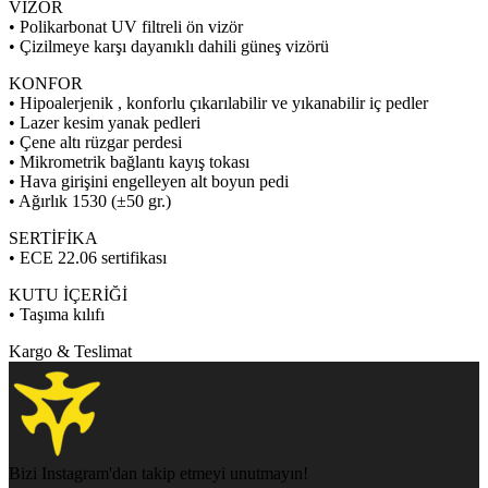
VİZÖR
• Polikarbonat UV filtreli ön vizör
• Çizilmeye karşı dayanıklı dahili güneş vizörü
KONFOR
• Hipoalerjenik , konforlu çıkarılabilir ve yıkanabilir iç pedler
• Lazer kesim yanak pedleri
• Çene altı rüzgar perdesi
• Mikrometrik bağlantı kayış tokası
• Hava girişini engelleyen alt boyun pedi
• Ağırlık 1530 (±50 gr.)
SERTİFİKA
• ECE 22.06 sertifikası
KUTU İÇERİĞİ
• Taşıma kılıfı
Kargo & Teslimat
Bizi Instagram'dan takip etmeyi unutmayın!