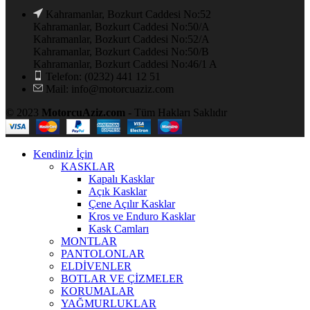
Kahramanlar, Bozkurt Caddesi No:52
Kahramanlar, Bozkurt Caddesi No:50/A
Kahramanlar, Bozkurt Caddesi No:52/A
Kahramanlar, Bozkurt Caddesi No:50/B
Kahramanlar, Bozkurt Caddesi No:46/1 A
Telefon: (0232) 441 12 51
Mail: info@motorcuaziz.com
© 2023
MotorcuAziz.com
- Tüm Hakları Saklıdır
Kendiniz İçin
KASKLAR
Kapalı Kasklar
Açık Kasklar
Çene Açılır Kasklar
Kros ve Enduro Kasklar
Kask Camları
MONTLAR
PANTOLONLAR
ELDİVENLER
BOTLAR VE ÇİZMELER
KORUMALAR
YAĞMURLUKLAR