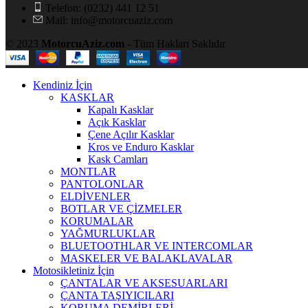
Telefon: (0232) 441 12 51
Mail: info@motorcuaziz.com
© 2023
MotorcuAziz.com
- Tüm Hakları Saklıdır
Kendiniz İçin
KASKLAR
Kapalı Kasklar
Açık Kasklar
Çene Açılır Kasklar
Kros ve Enduro Kasklar
Kask Camları
MONTLAR
PANTOLONLAR
ELDİVENLER
BOTLAR VE ÇİZMELER
KORUMALAR
YAĞMURLUKLAR
BLUETOOTHLAR VE INTERCOMLAR
MASKELER VE BALAKLAVALAR
Motosikletiniz İçin
ÇANTALAR VE AKSESUARLARI
ÇANTA TAŞIYICILARI
KORUMA DEMİRLERİ