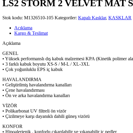
LS2 STORM 2 VELVET MAT
Stok kodu:
M1326510-105
Kategoriler:
Kapalı Kasklar
,
KASKLAR
Açıklama
Kargo & Teslimat
Açıklama
GENEL
• Yüksek performanslı dış kabuk malzemesi KPA (Kinetik polimer alaş
• 3 farklı kabuk boyutu XS-S / M-L / XL-3XL
• Çok yoğunluklu EPS iç kabuk
HAVALANDIRMA
• Geliştirilmiş havalandırma kanalları
• Çene havalandırması
• Ön ve arka havalandırma kanalları
VİZÖR
• Polikarbonat UV filtreli ön vizör
• Çizilmeye karşı dayanıklı dahili güneş vizörü
KONFOR
• Hipoalerjenik , konforlu çıkarılabilir ve yıkanabilir iç pedler