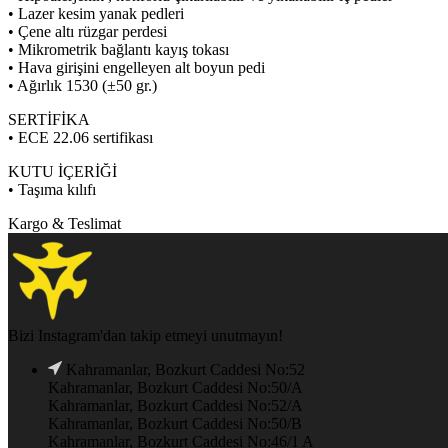
• Lazer kesim yanak pedleri
• Çene altı rüzgar perdesi
• Mikrometrik bağlantı kayış tokası
• Hava girişini engelleyen alt boyun pedi
• Ağırlık 1530 (±50 gr.)
SERTİFİKA
• ECE 22.06 sertifikası
KUTU İÇERİĞİ
• Taşıma kılıfı
Kargo & Teslimat
Bizi Instagram'dan takip etmeyi unutmayın!
Kahramanlar, Bozkurt Caddesi No:52
Kahramanlar, Bozkurt Caddesi No:50/A
Kahramanlar, Bozkurt Caddesi No:52/A
Kahramanlar, Bozkurt Caddesi No:50/B
Kahramanlar, Bozkurt Caddesi No:46/1 A