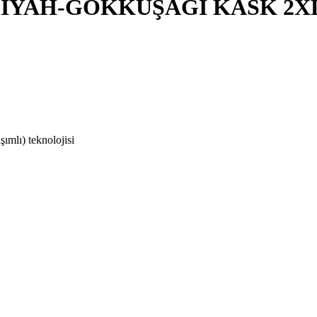
 SİYAH-GÖKKUŞAĞI KASK 2X
ımlı) teknolojisi