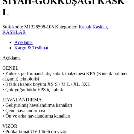
SİYAH-GÖKKUŞAĞI KASK
L
Stok kodu:
M1326508-105
Kategoriler:
Kapalı Kasklar
,
KASKLAR
Açıklama
Kargo & Teslimat
Açıklama
GENEL
• Yüksek performanslı dış kabuk malzemesi KPA (Kinetik polimer
alaşımlı) teknolojisi
• 3 farklı kabuk boyutu XS-S / M-L / XL-3XL
• Çok yoğunluklu EPS iç kabuk
HAVALANDIRMA
• Geliştirilmiş havalandırma kanalları
• Çene havalandırması
• Ön ve arka havalandırma kanalları
VİZÖR
• Polikarbonat UV filtreli ön vizör