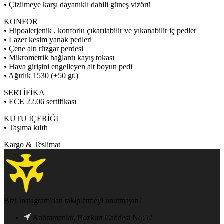
• Çizilmeye karşı dayanıklı dahili güneş vizörü
KONFOR
• Hipoalerjenik , konforlu çıkarılabilir ve yıkanabilir iç pedler
• Lazer kesim yanak pedleri
• Çene altı rüzgar perdesi
• Mikrometrik bağlantı kayış tokası
• Hava girişini engelleyen alt boyun pedi
• Ağırlık 1530 (±50 gr.)
SERTİFİKA
• ECE 22.06 sertifikası
KUTU İÇERİĞİ
• Taşıma kılıfı
Kargo & Teslimat
Bizi Instagram'dan takip etmeyi unutmayın!
Kahramanlar, Bozkurt Caddesi No:52