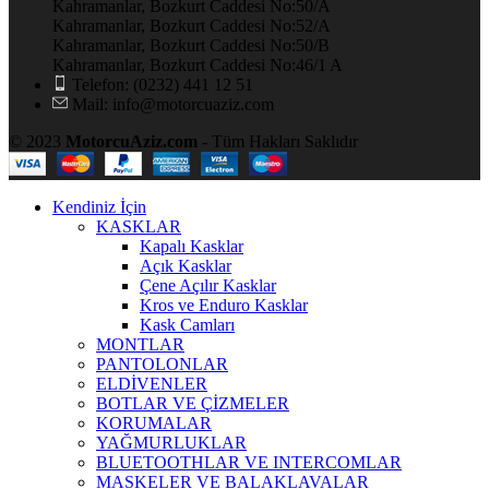
Kahramanlar, Bozkurt Caddesi No:50/A
Kahramanlar, Bozkurt Caddesi No:52/A
Kahramanlar, Bozkurt Caddesi No:50/B
Kahramanlar, Bozkurt Caddesi No:46/1 A
Telefon: (0232) 441 12 51
Mail: info@motorcuaziz.com
© 2023
MotorcuAziz.com
- Tüm Hakları Saklıdır
Kendiniz İçin
KASKLAR
Kapalı Kasklar
Açık Kasklar
Çene Açılır Kasklar
Kros ve Enduro Kasklar
Kask Camları
MONTLAR
PANTOLONLAR
ELDİVENLER
BOTLAR VE ÇİZMELER
KORUMALAR
YAĞMURLUKLAR
BLUETOOTHLAR VE INTERCOMLAR
MASKELER VE BALAKLAVALAR