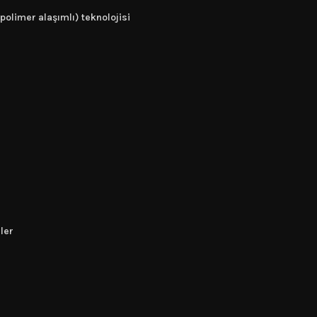
olimer alaşımlı) teknolojisi
dler