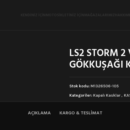
KENDINIZ İÇIN
MOTOSIKLETINIZ İÇIN
MAĞAZALARIMIZ
HAKKIM
LS2 STORM 2
GÖKKUŞAĞI K
Stok kodu:
M1326506-105
Kategoriler:
Kapalı Kasklar
,
KA
AÇIKLAMA
KARGO & TESLIMAT