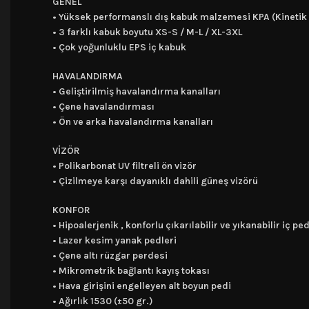
GENEL
• Yüksek performanslı dış kabuk malzemesi KPA (Kinetik p
• 3 farklı kabuk boyutu XS-S / M-L / XL-3XL
• Çok yoğunluklu EPS iç kabuk
HAVALANDIRMA
• Geliştirilmiş havalandırma kanalları
• Çene havalandırması
• Ön ve arka havalandırma kanalları
VİZÖR
• Polikarbonat UV filtreli ön vizör
• Çizilmeye karşı dayanıklı dahili güneş vizörü
KONFOR
• Hipoalerjenik , konforlu çıkarılabilir ve yıkanabilir iç pe
• Lazer kesim yanak pedleri
• Çene altı rüzgar perdesi
• Mikrometrik bağlantı kayış tokası
• Hava girişini engelleyen alt boyun pedi
• Ağırlık 1530 (±50 gr.)