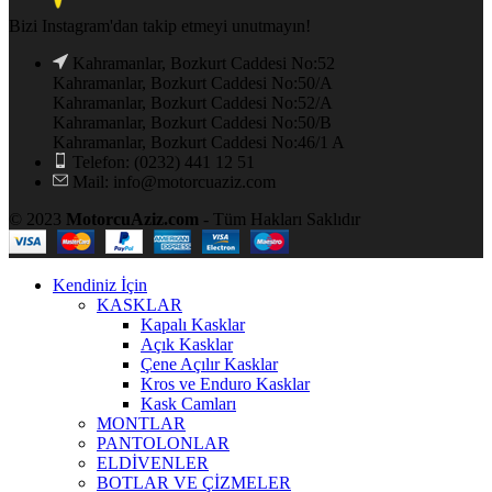
Bizi Instagram'dan takip etmeyi unutmayın!
Kahramanlar, Bozkurt Caddesi No:52
Kahramanlar, Bozkurt Caddesi No:50/A
Kahramanlar, Bozkurt Caddesi No:52/A
Kahramanlar, Bozkurt Caddesi No:50/B
Kahramanlar, Bozkurt Caddesi No:46/1 A
Telefon: (0232) 441 12 51
Mail: info@motorcuaziz.com
© 2023
MotorcuAziz.com
- Tüm Hakları Saklıdır
Kendiniz İçin
KASKLAR
Kapalı Kasklar
Açık Kasklar
Çene Açılır Kasklar
Kros ve Enduro Kasklar
Kask Camları
MONTLAR
PANTOLONLAR
ELDİVENLER
BOTLAR VE ÇİZMELER