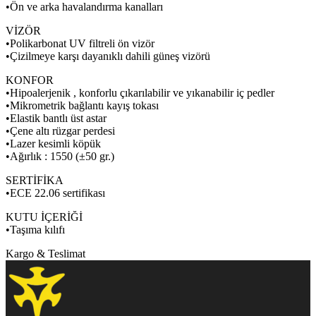
•Ön ve arka havalandırma kanalları
VİZÖR
•Polikarbonat UV filtreli ön vizör
•Çizilmeye karşı dayanıklı dahili güneş vizörü
KONFOR
•Hipoalerjenik , konforlu çıkarılabilir ve yıkanabilir iç pedler
•Mikrometrik bağlantı kayış tokası
•Elastik bantlı üst astar
•Çene altı rüzgar perdesi
•Lazer kesimli köpük
•Ağırlık : 1550 (±50 gr.)
SERTİFİKA
•ECE 22.06 sertifikası
KUTU İÇERİĞİ
•Taşıma kılıfı
Kargo & Teslimat