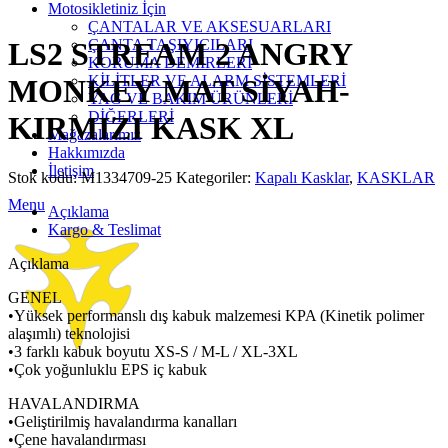
Click to enlarge
Motosikletiniz İçin
ÇANTALAR VE AKSESUARLARI
ÇANTA TAŞIYICILARI
LS2 STREAM 2 ANGRY
KORUMA DEMİRLERİ
KİLİTLER VE ALARM SİSTEMLERİ
MONKEY MAT SİYAH-
YAĞ VE BAKIM ÜRÜNLERİ
DİĞERLERİ
KIRMIZI KASK XL
Mağazalarımız
Hakkımızda
İletişim
Stok kodu:
M1334709-25
Kategoriler:
Kapalı Kasklar
,
KASKLAR
Menu
Açıklama
Kargo & Teslimat
Açıklama
GENEL
•Yüksek performanslı dış kabuk malzemesi KPA (Kinetik polimer
alaşımlı) teknolojisi
•3 farklı kabuk boyutu XS-S / M-L / XL-3XL
•Çok yoğunluklu EPS iç kabuk
HAVALANDIRMA
•Geliştirilmiş havalandırma kanalları
•Çene havalandırması