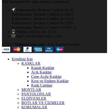
Bizi Instagram'dan takip etmeyi unutmayın!
Kahramanlar, Bozkurt Caddesi No:52
Kahramanlar, Bozkurt Caddesi No:50/A
Kahramanlar, Bozkurt Caddesi No:52/A
Kahramanlar, Bozkurt Caddesi No:50/B
Kahramanlar, Bozkurt Caddesi No:46/1 A
Telefon: (0232) 441 12 51
Mail: info@motorcuaziz.com
© 2023
MotorcuAziz.com
- Tüm Hakları Saklıdır
Kendiniz İçin
KASKLAR
Kapalı Kasklar
Açık Kasklar
Çene Açılır Kasklar
Kros ve Enduro Kasklar
Kask Camları
MONTLAR
PANTOLONLAR
ELDİVENLER
BOTLAR VE ÇİZMELER
KORUMALAR