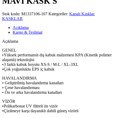
MAVİ KASK S
Stok kodu:
M1337106-107
Kategoriler:
Kapalı Kasklar
,
KASKLAR
Açıklama
Kargo & Teslimat
Açıklama
GENEL
•Yüksek performanslı dış kabuk malzemesi KPA (Kinetik polimer
alaşımlı) teknolojisi
•3 farklı kabuk boyutu XS-S / M-L / XL-3XL
•Çok yoğunluklu EPS iç kabuk
HAVALANDIRMA
• Geliştirilmiş havalandırma kanalları
• Çene havalandırması
• Ön ve arka havalandırma kanalları
VİZÖR
•Polikarbonat UV filtreli ön vizör
•Çizilmeye karşı dayanıklı dahili güneş vizörü