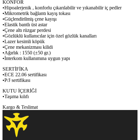
KONFOR
•Hipoalerjenik , konforlu çıkarılabilir ve yıkanabilir iç pedler
•Mikrometrik bağlantı kayış tokası
•Güçlendirilmiş çene kayışı
•Elastik bantlı üst astar
•Çene altı rüzgar perdesi
•Gözlüklü kullanıcılar için özel gözlük kanalları
•Lazer kesimli köpük
•Çene mekanizması kilidi
•Ağırlık : 1550 (±50 gr.)
•İnterkom kullanımına uygun yapı
SERTİFİKA
•ECE 22.06 sertifikası
•P/J sertifikası
KUTU İÇERİĞİ
•Taşıma kılıfı
Kargo & Teslimat