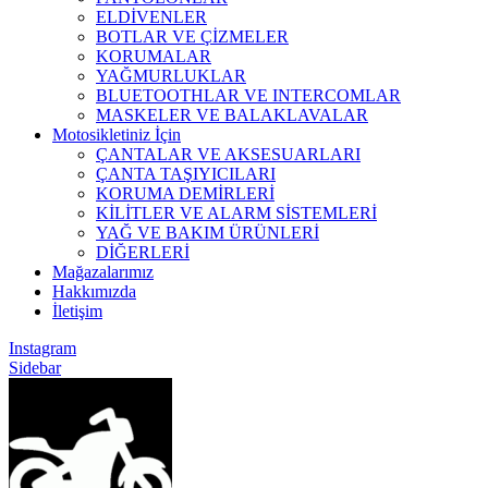
ELDİVENLER
BOTLAR VE ÇİZMELER
KORUMALAR
YAĞMURLUKLAR
BLUETOOTHLAR VE INTERCOMLAR
MASKELER VE BALAKLAVALAR
Motosikletiniz İçin
ÇANTALAR VE AKSESUARLARI
ÇANTA TAŞIYICILARI
KORUMA DEMİRLERİ
KİLİTLER VE ALARM SİSTEMLERİ
YAĞ VE BAKIM ÜRÜNLERİ
DİĞERLERİ
Mağazalarımız
Hakkımızda
İletişim
Instagram
Sidebar