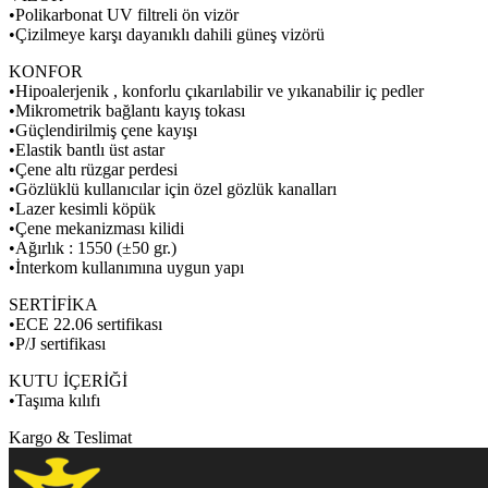
•Polikarbonat UV filtreli ön vizör
•Çizilmeye karşı dayanıklı dahili güneş vizörü
KONFOR
•Hipoalerjenik , konforlu çıkarılabilir ve yıkanabilir iç pedler
•Mikrometrik bağlantı kayış tokası
•Güçlendirilmiş çene kayışı
•Elastik bantlı üst astar
•Çene altı rüzgar perdesi
•Gözlüklü kullanıcılar için özel gözlük kanalları
•Lazer kesimli köpük
•Çene mekanizması kilidi
•Ağırlık : 1550 (±50 gr.)
•İnterkom kullanımına uygun yapı
SERTİFİKA
•ECE 22.06 sertifikası
•P/J sertifikası
KUTU İÇERİĞİ
•Taşıma kılıfı
Kargo & Teslimat