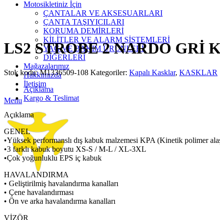
Motosikletiniz İçin
ÇANTALAR VE AKSESUARLARI
ÇANTA TAŞIYICILARI
Click to enlarge
KORUMA DEMİRLERİ
KİLİTLER VE ALARM SİSTEMLERİ
LS2 STROBE 2 NARDO GRİ 
YAĞ VE BAKIM ÜRÜNLERİ
DİĞERLERİ
Mağazalarımız
Stok kodu:
M1336509-108
Kategoriler:
Kapalı Kasklar
,
KASKLAR
Hakkımızda
İletişim
Açıklama
Kargo & Teslimat
Menu
Açıklama
GENEL
•Yüksek performanslı dış kabuk malzemesi KPA (Kinetik polimer alaşı
•3 farklı kabuk boyutu XS-S / M-L / XL-3XL
•Çok yoğunluklu EPS iç kabuk
HAVALANDIRMA
• Geliştirilmiş havalandırma kanalları
• Çene havalandırması
• Ön ve arka havalandırma kanalları
VİZÖR