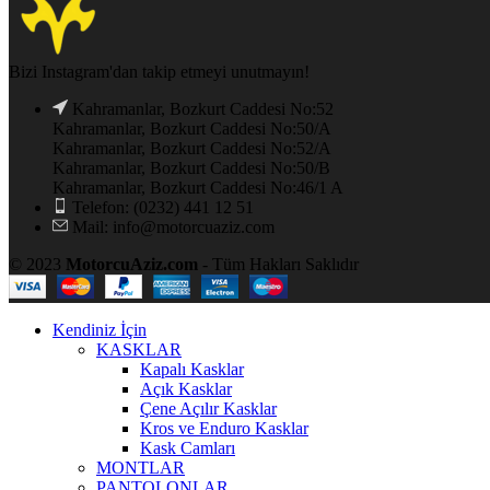
Bizi Instagram'dan takip etmeyi unutmayın!
Kahramanlar, Bozkurt Caddesi No:52
Kahramanlar, Bozkurt Caddesi No:50/A
Kahramanlar, Bozkurt Caddesi No:52/A
Kahramanlar, Bozkurt Caddesi No:50/B
Kahramanlar, Bozkurt Caddesi No:46/1 A
Telefon: (0232) 441 12 51
Mail: info@motorcuaziz.com
© 2023
MotorcuAziz.com
- Tüm Hakları Saklıdır
Kendiniz İçin
KASKLAR
Kapalı Kasklar
Açık Kasklar
Çene Açılır Kasklar
Kros ve Enduro Kasklar
Kask Camları
MONTLAR
PANTOLONLAR