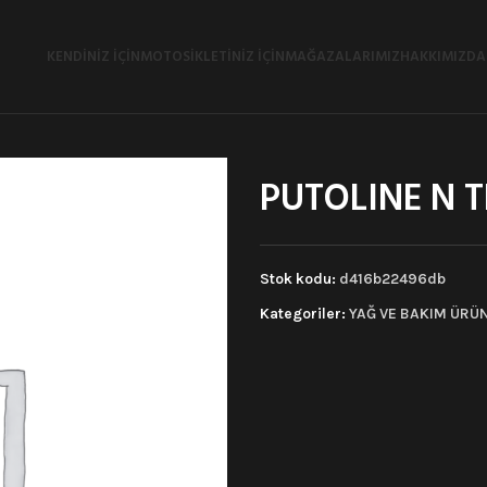
KENDINIZ İÇIN
MOTOSIKLETINIZ İÇIN
MAĞAZALARIMIZ
HAKKIMIZDA
PUTOLINE N 
Stok kodu:
d416b22496db
Kategoriler:
YAĞ VE BAKIM ÜRÜ