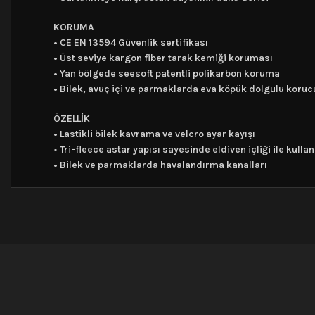
KORUMA
• CE EN 13594 Güvenlik sertifikası
• Üst seviye kargon fiber tarak kemiği koruması
• Yan bölgede seesoft patentli polikarbon koruma
• Bilek, avuç içi ve parmaklarda eva köpük dolgulu koruc
ÖZELLİK
• Lastikli bilek kavrama ve velcro ayar kayışı
• Tri-fleece astar yapısı sayesinde eldiven içliği ile kull
• Bilek ve parmaklarda havalandırma kanalları