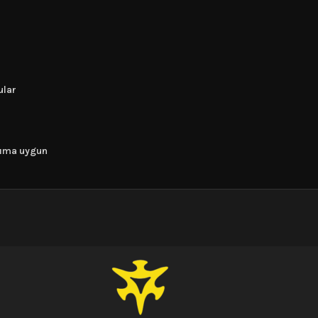
ular
anıma uygun