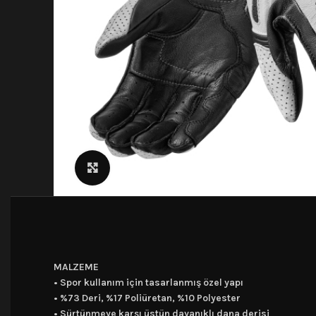
Click to enlarge
MALZEME
• Spor kullanım için tasarlanmış özel yapı
• %73 Deri, %17 Poliüretan, %10 Polyester
• Sürtünmeye karşı üstün dayanıklı dana derisi