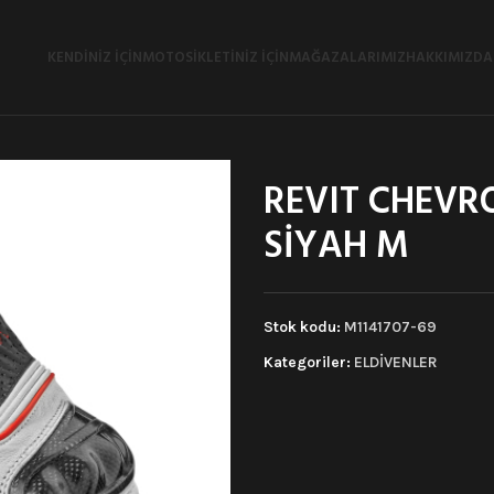
KENDINIZ İÇIN
MOTOSIKLETINIZ İÇIN
MAĞAZALARIMIZ
HAKKIMIZDA
REVIT CHEVR
SİYAH M
Stok kodu:
M1141707-69
Kategoriler:
ELDİVENLER