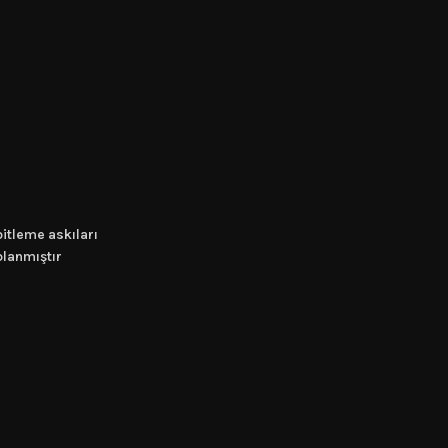
bitleme askıları
planmıştır