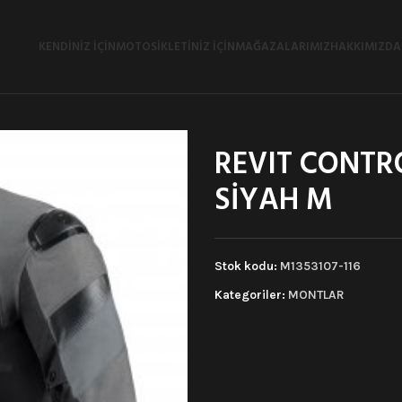
KENDINIZ İÇIN
MOTOSIKLETINIZ İÇIN
MAĞAZALARIMIZ
HAKKIMIZDA
REVIT CONTR
SİYAH M
Stok kodu:
M1353107-116
Kategoriler:
MONTLAR