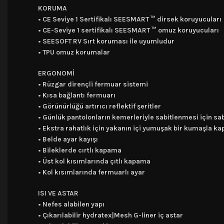
KORUMA
• CE Seviye 1 Sertifikalı SEESMART ™ dirsek koruyucuları
• CE-Seviye 1 sertifikalı SEESMART ™ omuz koruyucuları
• SEESOFT RV Sırt koruması ile uyumludur
• TPU omuz korumalar
ERGONOMİ
• Rüzgar dirençli fermuar sistemi
• Kısa bağlantı fermuarı
• Görünürlüğü artırıcı reflektif şeritler
• Günlük pantolonların kemerleriyle sabitlenmesi için sa
• Ekstra rahatlık için yakanın içi yumuşak bir kumaşla ka
• Belde ayar kayışı
• Bileklerde cırtlı kapama
• Üst kol kısımlarında çıtlı kapama
• Kol kısımlarında fermuarlı ayar
ISI VE ASTAR
• Nefes alabilen yapı
• Çıkarılabilir hydratex|Mesh G-liner iç astar