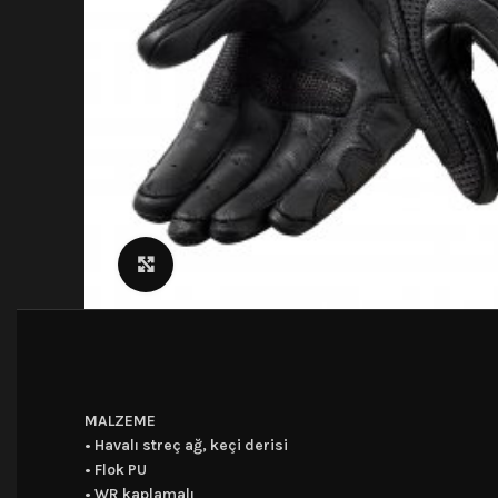
Click to enlarge
MALZEME
• Havalı streç ağ, keçi derisi
• Flok PU
• WR kaplamalı