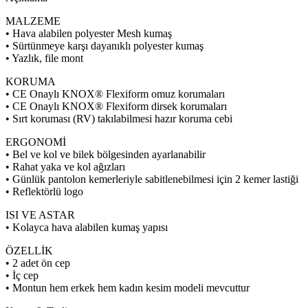
MALZEME
• Hava alabilen polyester Mesh kumaş
• Sürtünmeye karşı dayanıklı polyester kumaş
• Yazlık, file mont
KORUMA
• CE Onaylı KNOX® Flexiform omuz korumaları
• CE Onaylı KNOX® Flexiform dirsek korumaları
• Sırt koruması (RV) takılabilmesi hazır koruma cebi
ERGONOMİ
• Bel ve kol ve bilek bölgesinden ayarlanabilir
• Rahat yaka ve kol ağızları
• Günlük pantolon kemerleriyle sabitlenebilmesi için 2 kemer lastiği
• Reflektörlü logo
ISI VE ASTAR
• Kolayca hava alabilen kumaş yapısı
ÖZELLİK
• 2 adet ön cep
• İç cep
• Montun hem erkek hem kadın kesim modeli mevcuttur