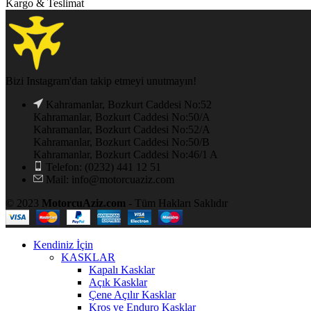
Kargo & Teslimat
Bizi Instagram'dan takip etmeyi unutmayın!
Kahramanlar, Bozkurt Caddesi No:52
Kahramanlar, Bozkurt Caddesi No:50/A
Kahramanlar, Bozkurt Caddesi No:52/A
Kahramanlar, Bozkurt Caddesi No:50/B
Kahramanlar, Bozkurt Caddesi No:46/1 A
Telefon: (0232) 441 12 51
Mail: info@motorcuaziz.com
© 2023
MotorcuAziz.com
- Tüm Hakları Saklıdır
Kendiniz İçin
KASKLAR
Kapalı Kasklar
Açık Kasklar
Çene Açılır Kasklar
Kros ve Enduro Kasklar