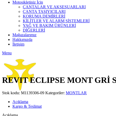
Motosikletiniz İçin
ÇANTALAR VE AKSESUARLARI
ÇANTA TAŞIYICILARI
KORUMA DEMİRLERİ
KİLİTLER VE ALARM SİSTEMLERİ
YAĞ VE BAKIM ÜRÜNLERİ
DİĞERLERİ
Mağazalarımız
Hakkımızda
İletişim
Menu
Click to enlarge
REVIT ECLIPSE MONT GRİ 
Stok kodu:
M1139306-09
Kategoriler:
MONTLAR
Açıklama
Kargo & Teslimat
Açıklama