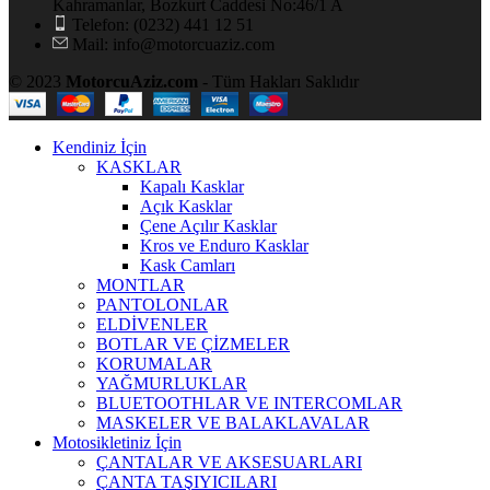
Kahramanlar, Bozkurt Caddesi No:46/1 A
Telefon: (0232) 441 12 51
Mail: info@motorcuaziz.com
© 2023
MotorcuAziz.com
- Tüm Hakları Saklıdır
Kendiniz İçin
KASKLAR
Kapalı Kasklar
Açık Kasklar
Çene Açılır Kasklar
Kros ve Enduro Kasklar
Kask Camları
MONTLAR
PANTOLONLAR
ELDİVENLER
BOTLAR VE ÇİZMELER
KORUMALAR
YAĞMURLUKLAR
BLUETOOTHLAR VE INTERCOMLAR
MASKELER VE BALAKLAVALAR
Motosikletiniz İçin
ÇANTALAR VE AKSESUARLARI
ÇANTA TAŞIYICILARI