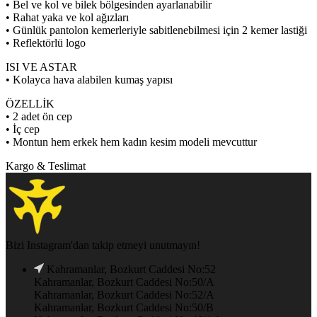
• Bel ve kol ve bilek bölgesinden ayarlanabilir
• Rahat yaka ve kol ağızları
• Günlük pantolon kemerleriyle sabitlenebilmesi için 2 kemer lastiği
• Reflektörlü logo
ISI VE ASTAR
• Kolayca hava alabilen kumaş yapısı
ÖZELLİK
• 2 adet ön cep
• İç cep
• Montun hem erkek hem kadın kesim modeli mevcuttur
Kargo & Teslimat
Bizi Instagram'dan takip etmeyi unutmayın!
Kahramanlar, Bozkurt Caddesi No:52
Kahramanlar, Bozkurt Caddesi No:50/A
Kahramanlar, Bozkurt Caddesi No:52/A
Kahramanlar, Bozkurt Caddesi No:50/B