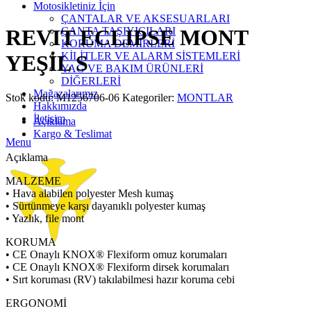
Click to enlarge
Motosikletiniz İçin
ÇANTALAR VE AKSESUARLARI
ÇANTA TAŞIYICILARI
REVIT ECLIPSE MONT
KORUMA DEMİRLERİ
KİLİTLER VE ALARM SİSTEMLERİ
YEŞİL S
YAĞ VE BAKIM ÜRÜNLERİ
DİĞERLERİ
Mağazalarımız
Stok kodu:
M1256706-06
Kategoriler:
MONTLAR
Hakkımızda
İletişim
Açıklama
Kargo & Teslimat
Menu
Açıklama
MALZEME
• Hava alabilen polyester Mesh kumaş
• Sürtünmeye karşı dayanıklı polyester kumaş
• Yazlık, file mont
KORUMA
• CE Onaylı KNOX® Flexiform omuz korumaları
• CE Onaylı KNOX® Flexiform dirsek korumaları
• Sırt koruması (RV) takılabilmesi hazır koruma cebi
ERGONOMİ