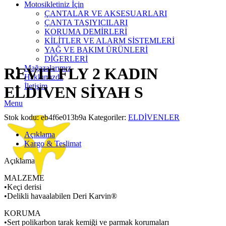
Motosikletiniz İçin
ÇANTALAR VE AKSESUARLARI
ÇANTA TAŞIYICILARI
KORUMA DEMİRLERİ
KİLİTLER VE ALARM SİSTEMLERİ
Click to enlarge
YAĞ VE BAKIM ÜRÜNLERİ
DİĞERLERİ
Mağazalarımız
REVIT FLY 2 KADIN
Hakkımızda
İletişim
ELDIVEN SİYAH S
Menu
Stok kodu:
eb4f6e013b9a
Kategoriler:
ELDİVENLER
Açıklama
Kargo & Teslimat
Açıklama
MALZEME
•Keçi derisi
•Delikli havaalabilen Deri Karvin®
KORUMA
•Sert polikarbon tarak kemiği ve parmak korumaları