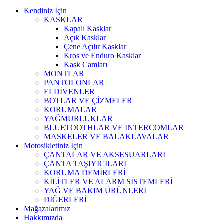
Kendiniz İçin
KASKLAR
Kapalı Kasklar
Açık Kasklar
Çene Açılır Kasklar
Kros ve Enduro Kasklar
Kask Camları
MONTLAR
PANTOLONLAR
ELDİVENLER
BOTLAR VE ÇİZMELER
KORUMALAR
YAĞMURLUKLAR
BLUETOOTHLAR VE INTERCOMLAR
MASKELER VE BALAKLAVALAR
Motosikletiniz İçin
ÇANTALAR VE AKSESUARLARI
ÇANTA TAŞIYICILARI
KORUMA DEMİRLERİ
KİLİTLER VE ALARM SİSTEMLERİ
YAĞ VE BAKIM ÜRÜNLERİ
DİĞERLERİ
Mağazalarımız
Hakkımızda