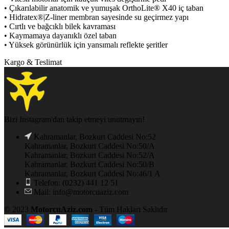
• Çıkarılabilir anatomik ve yumuşak OrthoLite® X40 iç taban
• Hidratex®|Z-liner membran sayesinde su geçirmez yapı
• Cırtlı ve bağcıklı bilek kavraması
• Kaymamaya dayanıklı özel taban
• Yüksek görünürlük için yansımalı reflekte şeritler
Kargo & Teslimat
Bizi Instagram'dan takip etmeyi unutmayın!
Kahramanlar, Bozkurt Caddesi No:52
Kahramanlar, Bozkurt Caddesi No:50/A
Kahramanlar, Bozkurt Caddesi No:52/A
Kahramanlar, Bozkurt Caddesi No:50/B
Kahramanlar, Bozkurt Caddesi No:46/1 A
Telefon: (0232) 441 12 51
Mail: info@motorcuaziz.com
© 2023
MotorcuAziz.com
- Tüm Hakları Saklıdır