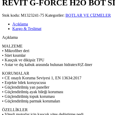
REVIT G-FORCE H2O BOT S
Stok kodu:
M1323241-75
Kategoriler:
BOTLAR VE ÇİZMELER
Açıklama
Kargo & Teslimat
Açıklama
MALZEME
• Mikrofiber deri
• Süet kısımlar
• Kauçuk ve dikişsiz TPU
• Astar ve dış kabuk arasında bulunan hidratex®|Z-liner
KORUMALAR
• CE onaylı Koruma Seviyesi 1, EN 13634:2017
• Enjekte bilek koruyucusu
• Güçlendirilmiş yan paneller
• Güçlendirilmiş ayak bileği koruması
• Güçlendirilmiş topuk koruması
• Güçlendirilmiş parmak korumaları
ÖZELLİKLER
• Vitesli motorlar için kauçuk vites değiştirme pedi