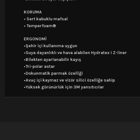
KORUMA
• Sert kabuklu mafsal
• Temperfoam®
ERGONOMİ
•Şehir içi kullanıma uygun
•Suya dayanlıklı ve hava alabilen Hydratex I Z-liner
•Bilekten ayarlanabilir kayış
•Tri-polar astar
•Dokunmatik parmak özelliği
•Avuç içi kaymaz ve vizör silici özelliğe sahip
•Yüksek görünürlük için 3M yansıtıcılar