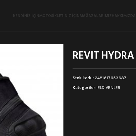
KENDINIZ İÇIN
MOTOSIKLETINIZ İÇIN
MAĞAZALARIMIZ
HAKKIMIZDA
REVIT HYDRA 
Stok kodu:
2481617653687
Kategoriler:
ELDİVENLER