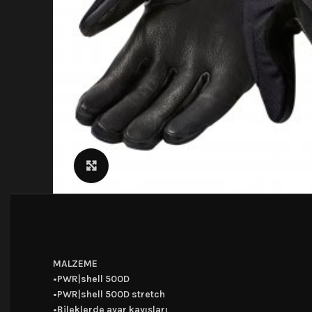
Click to enlarge
MALZEME
•PWR|shell 500D
•PWR|shell 500D stretch
•Bileklerde ayar kayışları