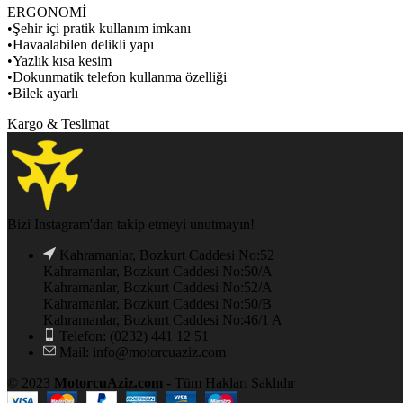
ERGONOMİ
•Şehir içi pratik kullanım imkanı
•Havaalabilen delikli yapı
•Yazlık kısa kesim
•Dokunmatik telefon kullanma özelliği
•Bilek ayarlı
Kargo & Teslimat
Bizi Instagram'dan takip etmeyi unutmayın!
Kahramanlar, Bozkurt Caddesi No:52
Kahramanlar, Bozkurt Caddesi No:50/A
Kahramanlar, Bozkurt Caddesi No:52/A
Kahramanlar, Bozkurt Caddesi No:50/B
Kahramanlar, Bozkurt Caddesi No:46/1 A
Telefon: (0232) 441 12 51
Mail: info@motorcuaziz.com
© 2023
MotorcuAziz.com
- Tüm Hakları Saklıdır