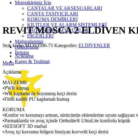
Motosikletiniz İçin
ÇANTALAR VE AKSESUARLARI
ÇANTA TAŞIYICILARI
Click to enlarge
KORUMA DEMİRLERİ
KİLİTLER VE ALARM SİSTEMLERİ
REVIT MOSCA 2 ELDİVEN KI
YAĞ VE BAKIM ÜRÜNLERİ
DİĞERLERİ
Mağazalarımız
Stok kodu:
M1353506-75
Kategoriler:
ELDİVENLER
Hakkımızda
İletişim
Açıklama
Kargo & Teslimat
Menu
Açıklama
MALZEME
•PWR kumaş
•WR kaplama ile boyanmış keçi derisi
•Fitilli kadife PU kaplamalı kumaş
KORUMA
•Konfor ve korumayı artıran, sürücünün eklemlerine uyum sağlayan v
•Parmaklarda ve avuç içinde Ortholite® UltraLite konforlu köpük
•SEESOFT 3D mafsal
•Avuç içi kavrama bölgesi hissiyatı kuvvetli keçi derisi