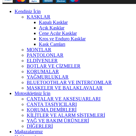
Kendiniz İçin
KASKLAR
Kapalı Kasklar
Açık Kasklar
Çene Açılır Kasklar
Kros ve Enduro Kasklar
Kask Camları
MONTLAR
PANTOLONLAR
ELDİVENLER
BOTLAR VE ÇİZMELER
KORUMALAR
YAĞMURLUKLAR
BLUETOOTHLAR VE INTERCOMLAR
MASKELER VE BALAKLAVALAR
Motosikletiniz İçin
ÇANTALAR VE AKSESUARLARI
ÇANTA TAŞIYICILARI
KORUMA DEMİRLERİ
KİLİTLER VE ALARM SİSTEMLERİ
YAĞ VE BAKIM ÜRÜNLERİ
DİĞERLERİ
Mağazalarımız