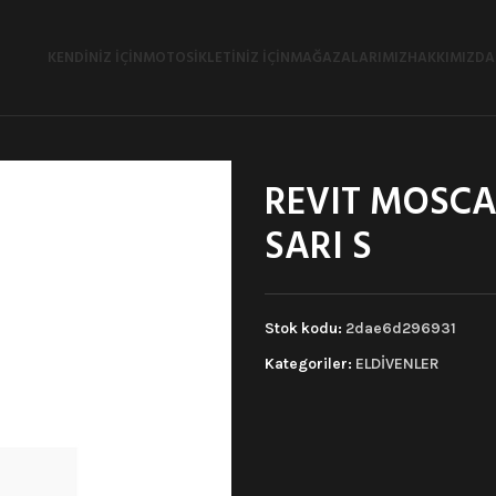
KENDINIZ İÇIN
MOTOSIKLETINIZ İÇIN
MAĞAZALARIMIZ
HAKKIMIZDA
REVIT MOSCA
SARI S
Stok kodu:
2dae6d296931
Kategoriler:
ELDİVENLER