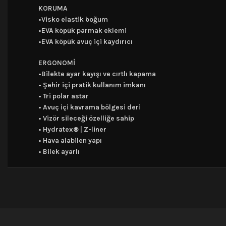
KORUMA
•Visko elastik boğum
•EVA köpük parmak eklemi
•EVA köpük avuç içi kaydırıcı
ERGONOMİ
•Bilekte ayar kayışı ve cırtlı kapama
• Şehir içi pratik kullanım imkanı
• Tri polar astar
• Avuç içi kavrama bölgesi deri
• Vizör sileceği özelliğe sahip
• Hydratex® | Z-liner
• Hava alabilen yapı
• Bilek ayarlı