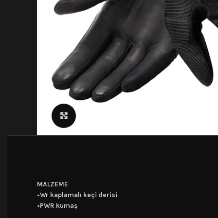
Click to enlarge
MALZEME
•Wr kaplamalı keçi derisi
•PWR kumaş