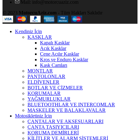
Mail: info@motorcuaziz.com
© 2023
MotorcuAziz.com
- Tüm Hakları Saklıdır
Kendiniz İçin
KASKLAR
Kapalı Kasklar
Açık Kasklar
Çene Açılır Kasklar
Kros ve Enduro Kasklar
Kask Camları
MONTLAR
PANTOLONLAR
ELDİVENLER
BOTLAR VE ÇİZMELER
KORUMALAR
YAĞMURLUKLAR
BLUETOOTHLAR VE INTERCOMLAR
MASKELER VE BALAKLAVALAR
Motosikletiniz İçin
ÇANTALAR VE AKSESUARLARI
ÇANTA TAŞIYICILARI
KORUMA DEMİRLERİ
KİLİTLER VE ALARM SİSTEMLERİ