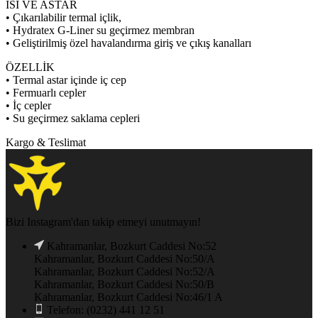
ISI VE ASTAR
• Çıkarılabilir termal içlik,
• Hydratex G-Liner su geçirmez membran
• Geliştirilmiş özel havalandırma giriş ve çıkış kanalları
ÖZELLİK
• Termal astar içinde iç cep
• Fermuarlı cepler
• İç cepler
• Su geçirmez saklama cepleri
Kargo & Teslimat
Bizi Instagram'dan takip etmeyi unutmayın!
Kahramanlar, Bozkurt Caddesi No:52
Kahramanlar, Bozkurt Caddesi No:50/A
Kahramanlar, Bozkurt Caddesi No:52/A
Kahramanlar, Bozkurt Caddesi No:50/B
Kahramanlar, Bozkurt Caddesi No:46/1 A
Telefon: (0232) 441 12 51