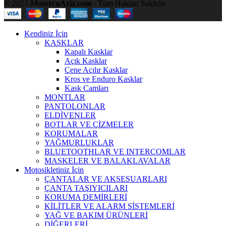
© 2023
MotorcuAziz.com
- Tüm Hakları Saklıdır
Kendiniz İçin
KASKLAR
Kapalı Kasklar
Açık Kasklar
Çene Açılır Kasklar
Kros ve Enduro Kasklar
Kask Camları
MONTLAR
PANTOLONLAR
ELDİVENLER
BOTLAR VE ÇİZMELER
KORUMALAR
YAĞMURLUKLAR
BLUETOOTHLAR VE INTERCOMLAR
MASKELER VE BALAKLAVALAR
Motosikletiniz İçin
ÇANTALAR VE AKSESUARLARI
ÇANTA TAŞIYICILARI
KORUMA DEMİRLERİ
KİLİTLER VE ALARM SİSTEMLERİ
YAĞ VE BAKIM ÜRÜNLERİ
DİĞERLERİ