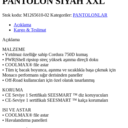
PANTOLON SİYAH XXL
Stok kodu:
M1265610-02
Kategoriler:
PANTOLONLAR
Açıklama
Kargo & Teslimat
Açıklama
MALZEME
• Yırtılmaz özelliğe sahip Cordura 750D kumaş
• PWR|Shell ripstop streç yüksek aşınma direçli doku
• COOLMAX® file astar
• Tüm iç bacak boyunca, aşınma ve sıcaklıkla başa çıkmak için
Monaco performans sığır derisinden paneller
• Off-Road kullanıcıları için özel olarak tasarlanmış
KORUMA
• CE Seviye 1 Sertifikalı SEESMART ™ diz koruyucuları
• CE-Seviye 1 sertifikalı SEESMART ™ kalça korumaları
ISI VE ASTAR
• COOLMAX® file astar
• Havalandırma panelleri