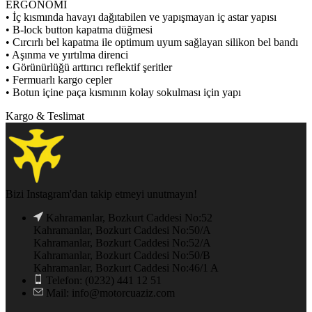
ERGONOMİ
• İç kısmında havayı dağıtabilen ve yapışmayan iç astar yapısı
• B-lock button kapatma düğmesi
• Cırcırlı bel kapatma ile optimum uyum sağlayan silikon bel bandı
• Aşınma ve yırtılma direnci
• Görünürlüğü arttırıcı reflektif şeritler
• Fermuarlı kargo cepler
• Botun içine paça kısmının kolay sokulması için yapı
Kargo & Teslimat
Bizi Instagram'dan takip etmeyi unutmayın!
Kahramanlar, Bozkurt Caddesi No:52
Kahramanlar, Bozkurt Caddesi No:50/A
Kahramanlar, Bozkurt Caddesi No:52/A
Kahramanlar, Bozkurt Caddesi No:50/B
Kahramanlar, Bozkurt Caddesi No:46/1 A
Telefon: (0232) 441 12 51
Mail: info@motorcuaziz.com