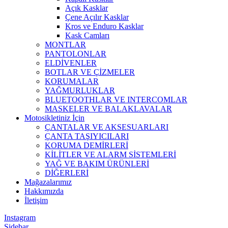
Açık Kasklar
Çene Açılır Kasklar
Kros ve Enduro Kasklar
Kask Camları
MONTLAR
PANTOLONLAR
ELDİVENLER
BOTLAR VE ÇİZMELER
KORUMALAR
YAĞMURLUKLAR
BLUETOOTHLAR VE INTERCOMLAR
MASKELER VE BALAKLAVALAR
Motosikletiniz İçin
ÇANTALAR VE AKSESUARLARI
ÇANTA TAŞIYICILARI
KORUMA DEMİRLERİ
KİLİTLER VE ALARM SİSTEMLERİ
YAĞ VE BAKIM ÜRÜNLERİ
DİĞERLERİ
Mağazalarımız
Hakkımızda
İletişim
Instagram
Sidebar