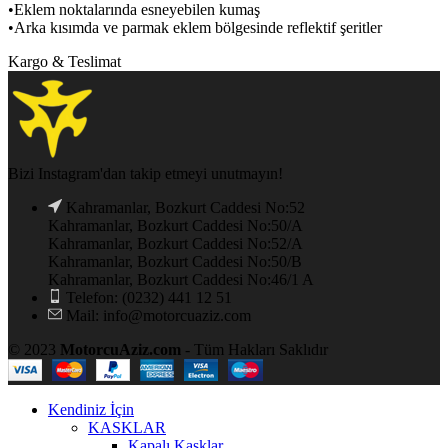
•Eklem noktalarında esneyebilen kumaş
•Arka kısımda ve parmak eklem bölgesinde reflektif şeritler
Kargo & Teslimat
Bizi Instagram'dan takip etmeyi unutmayın!
Kahramanlar, Bozkurt Caddesi No:52
Kahramanlar, Bozkurt Caddesi No:50/A
Kahramanlar, Bozkurt Caddesi No:52/A
Kahramanlar, Bozkurt Caddesi No:50/B
Kahramanlar, Bozkurt Caddesi No:46/1 A
Telefon: (0232) 441 12 51
Mail: info@motorcuaziz.com
© 2023
MotorcuAziz.com
- Tüm Hakları Saklıdır
Kendiniz İçin
KASKLAR
Kapalı Kasklar