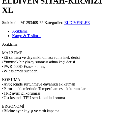
ELDİVEN SİYAH-KIRMIZI
XL
Stok kodu:
M1293409-75
Kategoriler:
ELDİVENLER
Açıklama
Kargo & Teslimat
Açıklama
MALZEME
•Eli sarması ve dayanıklı olması adına inek derisi
•Yumuşak bir yüzey sunması adına keçi derisi
•PWR-500D Esnek kumaş
•WR işlemeli süet deri
KORUMA
•Avuç içinde sürtünmeye dayanıklı ek katman
•Parmak eklemlerinde Temperfoam esnek korumalar
•TPR avuç içi koruması
•Üst kısımda TPU sert kabuklu koruma
ERGONOMİ
•Bilekte ayar kayışı ve cırtlı kapama