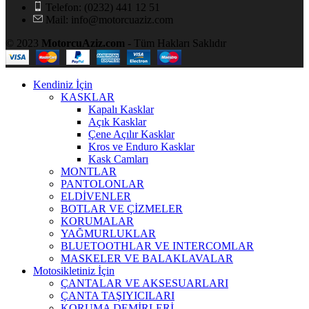
Telefon: (0232) 441 12 51
Mail: info@motorcuaziz.com
© 2023
MotorcuAziz.com
- Tüm Hakları Saklıdır
Kendiniz İçin
KASKLAR
Kapalı Kasklar
Açık Kasklar
Çene Açılır Kasklar
Kros ve Enduro Kasklar
Kask Camları
MONTLAR
PANTOLONLAR
ELDİVENLER
BOTLAR VE ÇİZMELER
KORUMALAR
YAĞMURLUKLAR
BLUETOOTHLAR VE INTERCOMLAR
MASKELER VE BALAKLAVALAR
Motosikletiniz İçin
ÇANTALAR VE AKSESUARLARI
ÇANTA TAŞIYICILARI
KORUMA DEMİRLERİ