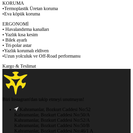
KORUMA
•Termoplastik Üretan koruma
•Eva köpük koruma
ERGONOMİ
• Havalandırma kanalları
• Yazlık kısa kesim
• Bilek ayarlı
• Tri-polar astar
•Yazlık korumalı eldiven
•Uzun yolculuk ve Off-Road performansı
Kargo & Teslimat
Bizi Instagram'dan takip etmeyi unutmayın!
Kahramanlar, Bozkurt Caddesi No:52
Kahramanlar, Bozkurt Caddesi No:50/A
Kahramanlar, Bozkurt Caddesi No:52/A
Kahramanlar, Bozkurt Caddesi No:50/B
Kahramanlar, Bozkurt Caddesi No:46/1 A