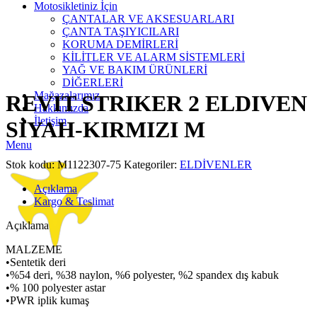
Motosikletiniz İçin
ÇANTALAR VE AKSESUARLARI
ÇANTA TAŞIYICILARI
KORUMA DEMİRLERİ
KİLİTLER VE ALARM SİSTEMLERİ
Click to enlarge
YAĞ VE BAKIM ÜRÜNLERİ
DİĞERLERİ
Mağazalarımız
REVIT STRIKER 2 ELDIVEN
Hakkımızda
İletişim
SİYAH-KIRMIZI M
Menu
Stok kodu:
M1122307-75
Kategoriler:
ELDİVENLER
Açıklama
Kargo & Teslimat
Açıklama
MALZEME
•Sentetik deri
•%54 deri, %38 naylon, %6 polyester, %2 spandex dış kabuk
•% 100 polyester astar
•PWR iplik kumaş