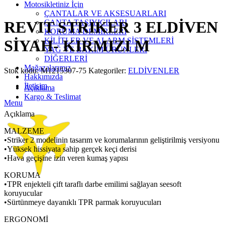
Click to enlarge
Motosikletiniz İçin
ÇANTALAR VE AKSESUARLARI
ÇANTA TAŞIYICILARI
REVIT STRIKER 3 ELDİVEN
KORUMA DEMİRLERİ
KİLİTLER VE ALARM SİSTEMLERİ
SİYAH- KIRMIZI M
YAĞ VE BAKIM ÜRÜNLERİ
DİĞERLERİ
Mağazalarımız
Stok kodu:
M1215307-75
Kategoriler:
ELDİVENLER
Hakkımızda
İletişim
Açıklama
Kargo & Teslimat
Menu
Açıklama
MALZEME
•Striker 2 modelinin tasarım ve korumalarının geliştirilmiş versiyonu
•Yüksek hissiyata sahip gerçek keçi derisi
•Hava geçişine izin veren kumaş yapısı
KORUMA
•TPR enjekteli çift taraflı darbe emilimi sağlayan seesoft
koruyucular
•Sürtünmeye dayanıklı TPR parmak koruyucuları
ERGONOMİ