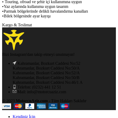
• Touring, ofroad ve şehir içi kullanımına uygun
•Yaz aylarında kullanıma uygun tasarım
•Parmak bölgelerinde delikli havalandırma kanalları
•Bilek bölgesinde ayar kayışı
Kargo & Teslimat
Bizi Instagram'dan takip etmeyi unutmayın!
Kahramanlar, Bozkurt Caddesi No:52
Kahramanlar, Bozkurt Caddesi No:50/A
Kahramanlar, Bozkurt Caddesi No:52/A
Kahramanlar, Bozkurt Caddesi No:50/B
Kahramanlar, Bozkurt Caddesi No:46/1 A
Telefon: (0232) 441 12 51
Mail: info@motorcuaziz.com
© 2023
MotorcuAziz.com
- Tüm Hakları Saklıdır
Kendiniz İçin