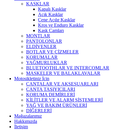
KASKLAR
Kapalı Kasklar
Açık Kasklar
Çene Açılır Kasklar
Kros ve Enduro Kasklar
Kask Camları
MONTLAR
PANTOLONLAR
ELDİVENLER
BOTLAR VE ÇİZMELER
KORUMALAR
YAĞMURLUKLAR
BLUETOOTHLAR VE INTERCOMLAR
MASKELER VE BALAKLAVALAR
Motosikletiniz İçin
ÇANTALAR VE AKSESUARLARI
ÇANTA TAŞIYICILARI
KORUMA DEMİRLERİ
KİLİTLER VE ALARM SİSTEMLERİ
YAĞ VE BAKIM ÜRÜNLERİ
DİĞERLERİ
Mağazalarımız
Hakkımızda
İletişim