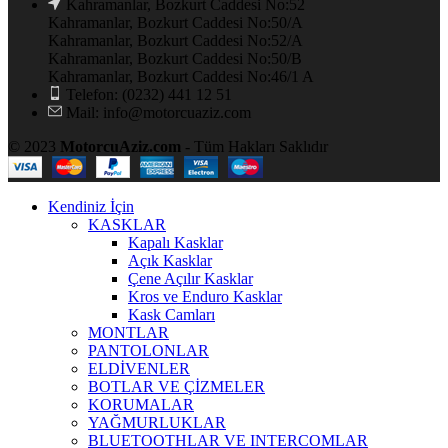
Kahramanlar, Bozkurt Caddesi No:52
Kahramanlar, Bozkurt Caddesi No:50/A
Kahramanlar, Bozkurt Caddesi No:52/A
Kahramanlar, Bozkurt Caddesi No:50/B
Kahramanlar, Bozkurt Caddesi No:46/1 A
Telefon: (0232) 441 12 51
Mail: info@motorcuaziz.com
© 2023
MotorcuAziz.com
- Tüm Hakları Saklıdır
Kendiniz İçin
KASKLAR
Kapalı Kasklar
Açık Kasklar
Çene Açılır Kasklar
Kros ve Enduro Kasklar
Kask Camları
MONTLAR
PANTOLONLAR
ELDİVENLER
BOTLAR VE ÇİZMELER
KORUMALAR
YAĞMURLUKLAR
BLUETOOTHLAR VE INTERCOMLAR