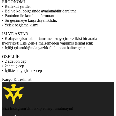
ERGONOMİ
• Reflektif şeritler
• Bel ve kol bölgesinde ayarlanabilir daraltma
• Pantolon ile kombine fermuarı
• Su geçirmeye karşı dayanıklıdır,
• Yelek bağlama kısmı
ISI VE ASTAR
• Kolayca çıkarılabilir tamamen su geçirmez ikisi bir arada
hydratex®|Lite 2-in-1 malzemeden yapılmış termal içlik
• İçliği çıkartıldığında yazlık fileli mont haline gelir
ÖZELLİK
• 2 adet ön cep
• 2adet iç cep
• İçlikte su geçirmez cep
Kargo & Teslimat
Bizi Instagram'dan takip etmeyi unutmayın!