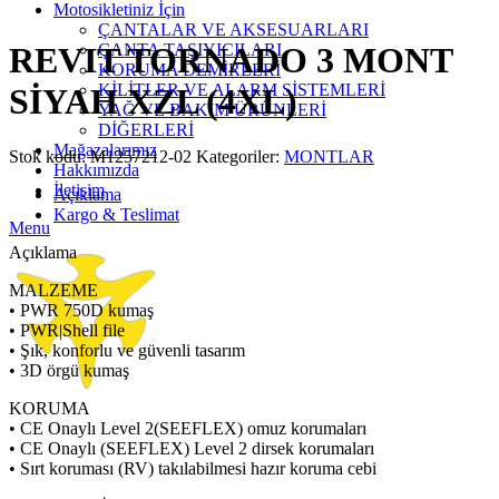
Click to enlarge
Motosikletiniz İçin
ÇANTALAR VE AKSESUARLARI
ÇANTA TAŞIYICILARI
REVIT TORNADO 3 MONT
KORUMA DEMİRLERİ
KİLİTLER VE ALARM SİSTEMLERİ
SİYAH XZL (4XL)
YAĞ VE BAKIM ÜRÜNLERİ
DİĞERLERİ
Mağazalarımız
Stok kodu:
M1257212-02
Kategoriler:
MONTLAR
Hakkımızda
İletişim
Açıklama
Kargo & Teslimat
Menu
Açıklama
MALZEME
• PWR 750D kumaş
• PWR|Shell file
• Şık, konforlu ve güvenli tasarım
• 3D örgü kumaş
KORUMA
• CE Onaylı Level 2(SEEFLEX) omuz korumaları
• CE Onaylı (SEEFLEX) Level 2 dirsek korumaları
• Sırt koruması (RV) takılabilmesi hazır koruma cebi