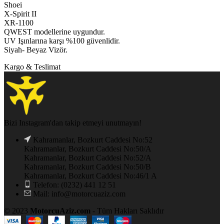
Shoei
X-Spirit II
XR-1100
QWEST modellerine uygundur.
UV Işınlarına karşı %100 güvenlidir.
Siyah- Beyaz Vizör.
Kargo & Teslimat
Bizi Instagram'dan takip etmeyi unutmayın!
Kahramanlar, Bozkurt Caddesi No:52
Kahramanlar, Bozkurt Caddesi No:50/A
Kahramanlar, Bozkurt Caddesi No:52/A
Kahramanlar, Bozkurt Caddesi No:50/B
Kahramanlar, Bozkurt Caddesi No:46/1 A
Telefon: (0232) 441 12 51
Mail: info@motorcuaziz.com
© 2023
MotorcuAziz.com
- Tüm Hakları Saklıdır