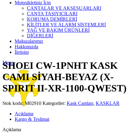
Motosikletiniz İçin
ÇANTALAR VE AKSESUARLARI
ÇANTA TAŞIYICILARI
KORUMA DEMİRLERİ
KİLİTLER VE ALARM SİSTEMLERİ
YAĞ VE BAKIM ÜRÜNLERİ
DİĞERLERİ
Mağazalarımız
Hakkımızda
Click to enlarge
İletişim
Menu
SHOEI CW-1PNHT KASK
CAMI SİYAH-BEYAZ (X-
SPIRIT II-XR-1100-QWEST)
Stok kodu:
M02910
Kategoriler:
Kask Camları
,
KASKLAR
Açıklama
Kargo & Teslimat
Açıklama