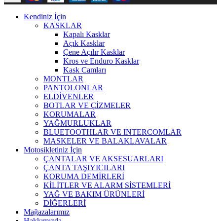
Kendiniz İçin
KASKLAR
Kapalı Kasklar
Açık Kasklar
Çene Açılır Kasklar
Kros ve Enduro Kasklar
Kask Camları
MONTLAR
PANTOLONLAR
ELDİVENLER
BOTLAR VE ÇİZMELER
KORUMALAR
YAĞMURLUKLAR
BLUETOOTHLAR VE INTERCOMLAR
MASKELER VE BALAKLAVALAR
Motosikletiniz İçin
ÇANTALAR VE AKSESUARLARI
ÇANTA TAŞIYICILARI
KORUMA DEMİRLERİ
KİLİTLER VE ALARM SİSTEMLERİ
YAĞ VE BAKIM ÜRÜNLERİ
DİĞERLERİ
Mağazalarımız
Hakkımızda