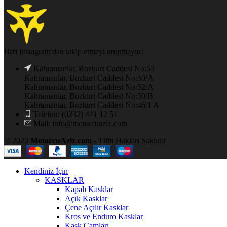
Bizi Instagram'dan takip etmeyi unutmayın!
Kahramanlar, Bozkurt Caddesi No:52
Kahramanlar, Bozkurt Caddesi No:50/A
Kahramanlar, Bozkurt Caddesi No:52/A
Kahramanlar, Bozkurt Caddesi No:50/B
Kahramanlar, Bozkurt Caddesi No:46/1 A
Telefon: (0232) 441 12 51
Mail: info@motorcuaziz.com
© 2023
MotorcuAziz.com
- Tüm Hakları Saklıdır
Kendiniz İçin
KASKLAR
Kapalı Kasklar
Açık Kasklar
Çene Açılır Kasklar
Kros ve Enduro Kasklar
Kask Camları