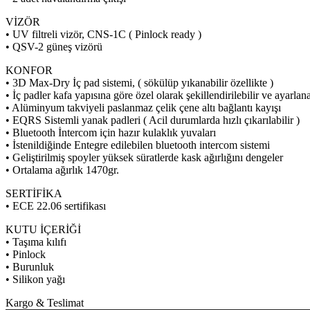
VİZÖR
• UV filtreli vizör, CNS-1C ( Pinlock ready )
• QSV-2 güneş vizörü
KONFOR
• 3D Max-Dry İç pad sistemi, ( sökülüp yıkanabilir özellikte )
• İç padler kafa yapısına göre özel olarak şekillendirilebilir ve ayarlana
• Alüminyum takviyeli paslanmaz çelik çene altı bağlantı kayışı
• EQRS Sistemli yanak padleri ( Acil durumlarda hızlı çıkarılabilir )
• Bluetooth İntercom için hazır kulaklık yuvaları
• İstenildiğinde Entegre edilebilen bluetooth intercom sistemi
• Geliştirilmiş spoyler yüksek süratlerde kask ağırlığını dengeler
• Ortalama ağırlık 1470gr.
SERTİFİKA
• ECE 22.06 sertifikası
KUTU İÇERİĞİ
• Taşıma kılıfı
• Pinlock
• Burunluk
• Silikon yağı
Kargo & Teslimat