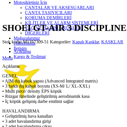
Motosikletiniz İçin
ÇANTALAR VE AKSESUARLARI
ÇANTA TAŞIYICILARI
Click to enlarge
KORUMA DEMİRLERİ
KİLİTLER VE ALARM SİSTEMLERİ
SHOEI GT-AIR 3 DISCIPLINE
YAĞ VE BAKIM ÜRÜNLERİ
DİĞERLERİ
Mağazalarımız
Stok kodu:
M1357309-51
Kategoriler:
Kapalı Kasklar
,
KASKLAR
Hakkımızda
İletişim
Açıklama
Kargo & Teslimat
Menu
Açıklama
GENEL
• AIM dış kabuk yapısı (Advanced Integrated matrix)
• 3 farklı dış kabuk boyutu (XS-M/ L/ XL-XXL)
• Multi piece/ density EPS köpük
• Rüzgar tünelinde geliştirilmiş aerodinamik kasa
• İç köpük gelişmiş darbe emilimi sağlar
HAVALANDIRMA
• Geliştirilmiş hava kanalları
• 3 adet havalandırma girişi
• 2 adet havalandırma çıkışı