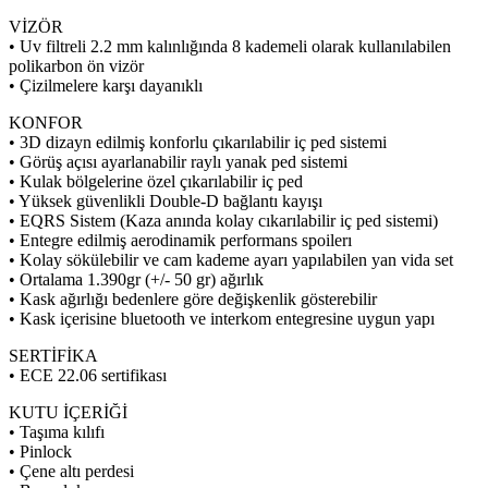
VİZÖR
• Uv filtreli 2.2 mm kalınlığında 8 kademeli olarak kullanılabilen
polikarbon ön vizör
• Çizilmelere karşı dayanıklı
KONFOR
• 3D dizayn edilmiş konforlu çıkarılabilir iç ped sistemi
• Görüş açısı ayarlanabilir raylı yanak ped sistemi
• Kulak bölgelerine özel çıkarılabilir iç ped
• Yüksek güvenlikli Double-D bağlantı kayışı
• EQRS Sistem (Kaza anında kolay cıkarılabilir iç ped sistemi)
• Entegre edilmiş aerodinamik performans spoilerı
• Kolay sökülebilir ve cam kademe ayarı yapılabilen yan vida set
• Ortalama 1.390gr (+/- 50 gr) ağırlık
• Kask ağırlığı bedenlere göre değişkenlik gösterebilir
• Kask içerisine bluetooth ve interkom entegresine uygun yapı
SERTİFİKA
• ECE 22.06 sertifikası
KUTU İÇERİĞİ
• Taşıma kılıfı
• Pinlock
• Çene altı perdesi