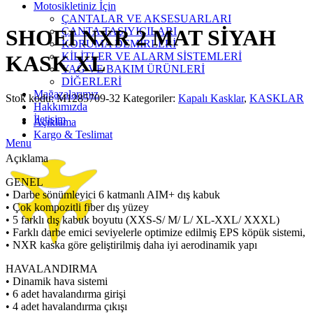
Click to enlarge
Motosikletiniz İçin
ÇANTALAR VE AKSESUARLARI
ÇANTA TAŞIYICILARI
SHOEI NXR 2 MAT SİYAH
KORUMA DEMİRLERİ
KİLİTLER VE ALARM SİSTEMLERİ
KASK XL
YAĞ VE BAKIM ÜRÜNLERİ
DİĞERLERİ
Mağazalarımız
Stok kodu:
M1285709-32
Kategoriler:
Kapalı Kasklar
,
KASKLAR
Hakkımızda
İletişim
Açıklama
Kargo & Teslimat
Menu
Açıklama
GENEL
• Darbe sönümleyici 6 katmanlı AIM+ dış kabuk
• Çok kompozitli fiber dış yüzey
• 5 farklı dış kabuk boyutu (XXS-S/ M/ L/ XL-XXL/ XXXL)
• Farklı darbe emici seviyelerle optimize edilmiş EPS köpük sistemi,
• NXR kaska göre geliştirilmiş daha iyi aerodinamik yapı
HAVALANDIRMA
• Dinamik hava sistemi
• 6 adet havalandırma girişi
• 4 adet havalandırma çıkışı