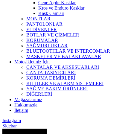
Çene Açılır Kasklar
Kros ve Enduro Kasklar
Kask Camları
MONTLAR
PANTOLONLAR
ELDİVENLER
BOTLAR VE ÇİZMELER
KORUMALAR
YAĞMURLUKLAR
BLUETOOTHLAR VE INTERCOMLAR
MASKELER VE BALAKLAVALAR
Motosikletiniz İçin
ÇANTALAR VE AKSESUARLARI
ÇANTA TAŞIYICILARI
KORUMA DEMİRLERİ
KİLİTLER VE ALARM SİSTEMLERİ
YAĞ VE BAKIM ÜRÜNLERİ
DİĞERLERİ
Mağazalarımız
Hakkımızda
İletişim
Instagram
Sidebar