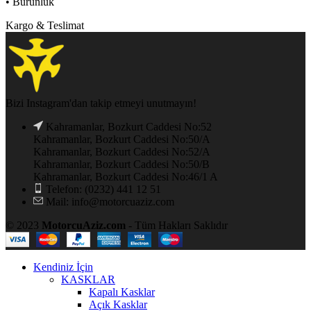
• Burunluk
Kargo & Teslimat
Bizi Instagram'dan takip etmeyi unutmayın!
Kahramanlar, Bozkurt Caddesi No:52
Kahramanlar, Bozkurt Caddesi No:50/A
Kahramanlar, Bozkurt Caddesi No:52/A
Kahramanlar, Bozkurt Caddesi No:50/B
Kahramanlar, Bozkurt Caddesi No:46/1 A
Telefon: (0232) 441 12 51
Mail: info@motorcuaziz.com
© 2023
MotorcuAziz.com
- Tüm Hakları Saklıdır
Kendiniz İçin
KASKLAR
Kapalı Kasklar
Açık Kasklar