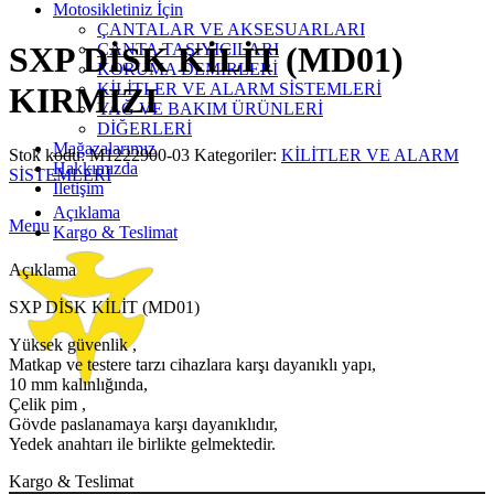
Click to enlarge
Motosikletiniz İçin
ÇANTALAR VE AKSESUARLARI
ÇANTA TAŞIYICILARI
SXP DİSK KİLİT (MD01)
KORUMA DEMİRLERİ
KİLİTLER VE ALARM SİSTEMLERİ
KIRMIZI
YAĞ VE BAKIM ÜRÜNLERİ
DİĞERLERİ
Mağazalarımız
Stok kodu:
M1222900-03
Kategoriler:
KİLİTLER VE ALARM
Hakkımızda
SİSTEMLERİ
İletişim
Açıklama
Menu
Kargo & Teslimat
Açıklama
SXP DİSK KİLİT (MD01)
Yüksek güvenlik ,
Matkap ve testere tarzı cihazlara karşı dayanıklı yapı,
10 mm kalınlığında,
Çelik pim ,
Gövde paslanamaya karşı dayanıklıdır,
Yedek anahtarı ile birlikte gelmektedir.
Kargo & Teslimat