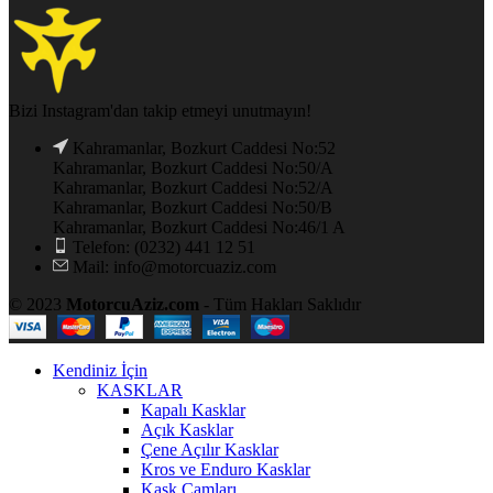
Bizi Instagram'dan takip etmeyi unutmayın!
Kahramanlar, Bozkurt Caddesi No:52
Kahramanlar, Bozkurt Caddesi No:50/A
Kahramanlar, Bozkurt Caddesi No:52/A
Kahramanlar, Bozkurt Caddesi No:50/B
Kahramanlar, Bozkurt Caddesi No:46/1 A
Telefon: (0232) 441 12 51
Mail: info@motorcuaziz.com
© 2023
MotorcuAziz.com
- Tüm Hakları Saklıdır
Kendiniz İçin
KASKLAR
Kapalı Kasklar
Açık Kasklar
Çene Açılır Kasklar
Kros ve Enduro Kasklar
Kask Camları