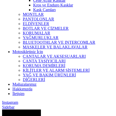
Çene Açılır Kasklar
Kros ve Enduro Kasklar
Kask Camları
MONTLAR
PANTOLONLAR
ELDİVENLER
BOTLAR VE ÇİZMELER
KORUMALAR
YAĞMURLUKLAR
BLUETOOTHLAR VE INTERCOMLAR
MASKELER VE BALAKLAVALAR
Motosikletiniz İçin
ÇANTALAR VE AKSESUARLARI
ÇANTA TAŞIYICILARI
KORUMA DEMİRLERİ
KİLİTLER VE ALARM SİSTEMLERİ
YAĞ VE BAKIM ÜRÜNLERİ
DİĞERLERİ
Mağazalarımız
Hakkımızda
İletişim
Instagram
Sidebar