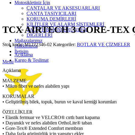
Motosikletiniz İçin
ÇANTALAR VE AKSESUARLARI
ÇANTA TAŞIYICILARI
Click to enlarge
KORUMA DEMİRLERİ
KİLİTLER VE ALARM SİSTEMLERİ
TCX AIRTECH 3 GORE-TEX 
YAĞ VE BAKIM ÜRÜNLERİ
DİĞERLERİ
Mağazalarımız
Stok kodu:
M1272346-02
Kategoriler:
BOTLAR VE ÇİZMELER
Hakkımızda
İletişim
Açıklama
Kargo & Teslimat
Menu
Açıklama
MALZEME
• Mikro fiber ve nefes alabilen yapı
KORUMALAR
• Geliştirilmiş bilek, topuk, burun ve kaval kemiği korumları
ÖZELLİKLER
• Elastik fermuar ve VELCRO® cırtlı bant kapama
• Dayanıklı ve nefes alabilen OrthoLite® taban
• Gore-Tex® Extended Comfort membran
• Daha fazla görünürlük için yansıtıcı ekler