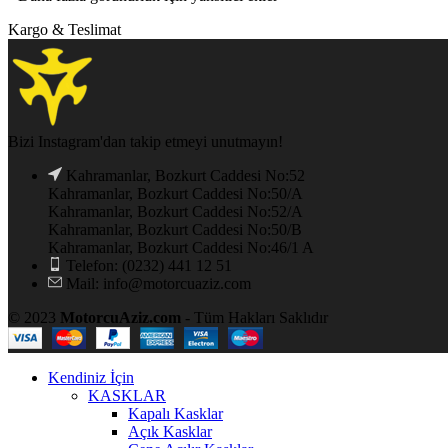
Kargo & Teslimat
Bizi Instagram'dan takip etmeyi unutmayın!
Kahramanlar, Bozkurt Caddesi No:52
Kahramanlar, Bozkurt Caddesi No:50/A
Kahramanlar, Bozkurt Caddesi No:52/A
Kahramanlar, Bozkurt Caddesi No:50/B
Kahramanlar, Bozkurt Caddesi No:46/1 A
Telefon: (0232) 441 12 51
Mail: info@motorcuaziz.com
© 2023
MotorcuAziz.com
- Tüm Hakları Saklıdır
Kendiniz İçin
KASKLAR
Kapalı Kasklar
Açık Kasklar