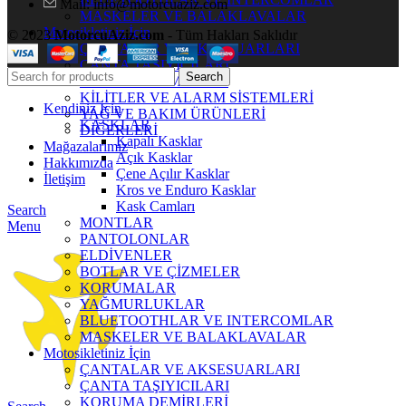
Mail: info@motorcuaziz.com
MASKELER VE BALAKLAVALAR
Motosikletiniz İçin
© 2023
MotorcuAziz.com
- Tüm Hakları Saklıdır
ÇANTALAR VE AKSESUARLARI
ÇANTA TAŞIYICILARI
Search
KORUMA DEMİRLERİ
KİLİTLER VE ALARM SİSTEMLERİ
Kendiniz İçin
YAĞ VE BAKIM ÜRÜNLERİ
KASKLAR
DİĞERLERİ
Kapalı Kasklar
Mağazalarımız
Açık Kasklar
Hakkımızda
Çene Açılır Kasklar
İletişim
Kros ve Enduro Kasklar
Kask Camları
Search
MONTLAR
Menu
PANTOLONLAR
ELDİVENLER
BOTLAR VE ÇİZMELER
KORUMALAR
YAĞMURLUKLAR
BLUETOOTHLAR VE INTERCOMLAR
MASKELER VE BALAKLAVALAR
Motosikletiniz İçin
ÇANTALAR VE AKSESUARLARI
ÇANTA TAŞIYICILARI
KORUMA DEMİRLERİ