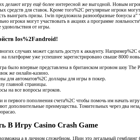
их делают игру ещё более интересной же выгодной. Новым игр
ых средств для ставок. Кроме того%2C регулярные игроки могу
ь выиграть призы. 1win предложила разнообразные бонусы а” 
ьно игроки могут участвовать в акциях а программе лояльност
 удовольствия от игры.
йств Ios%2Fandroid!
ногих случаях может сделать доступ к аккаунту. Например%2C
 на платформе уже успешнее зарегистрировано свыше 8000 новы
ра было впервые представлена в британском игровом шоу The Pri
вок же онлайн-казино.
ы для автоматов%2C доллары для игры в покер.
лу главной страницы.
сы на все вопросы игроков.
и и первого пополнения счета%2C чтобы помочь им начать игр
ют дополнительные преимущества. Томительных через два неза
юрасао.
ть В Игру Casino Crash Game
возможна а в личном служебном. 1Вин это легальный гемблинг