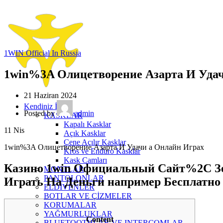
1WIN Official In Russia
1win%3A Олицетворение Азарта И Уда
21 Haziran 2024
Kendiniz İçin
Posted by
admin
KASKLAR
Kapalı Kasklar
11
Nis
Açık Kasklar
Çene Açılır Kasklar
1win%3A Олицетворение Азарта И Удачи а Онлайн Играх
Kros ve Enduro Kasklar
Kask Camları
Казино 1win Официальный Сайт%2C 
MONTLAR
PANTOLONLAR
Играть На Деньги например Бесплатно
ELDİVENLER
BOTLAR VE ÇİZMELER
KORUMALAR
YAĞMURLUKLAR
Content
BLUETOOTHLAR VE INTERCOMLAR