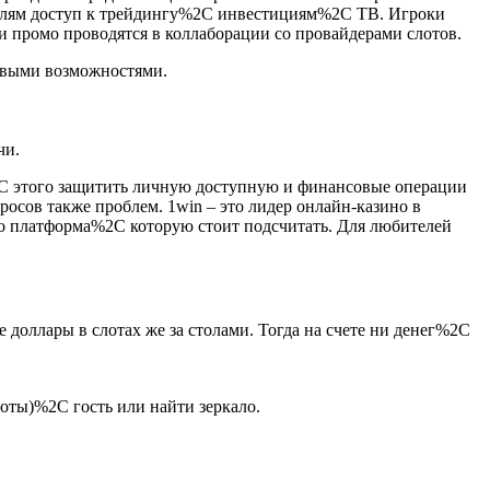
ателям доступ к трейдингу%2C инвестициям%2C ТВ. Игроки
 промо проводятся в коллаборации со провайдерами слотов.
ровыми возможностями.
чи.
2C этого защитить личную доступную и финансовые операции
сов также проблем. 1win – это лидер онлайн-казино в
о платформа%2C которую стоит подсчитать. Для любителей
доллары в слотах же за столами. Тогда на счете ни денег%2C
оты)%2C гость или найти зеркало.