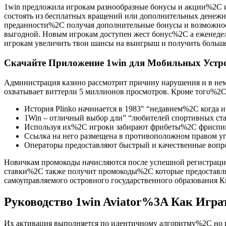
1win предложила игрокам разнообразные бонусы и акции%2C 
состоять из бесплатных вращений или дополнительных денежн
преданности%2C получая дополнительные бонусы и возможност
выгодной. Новым игрокам доступен жест бонус%2C а еженедел
игрокам увеличить твои шансы на выигрыш и получить больше
Скачайте Приложение 1win для Мобильных Устро
Администрация казино рассмотрит причину нарушения и в нем
охватывает виттерли 5 миллионов просмотров. Кроме того%2C
История Plinko начинается в 1983″ “недавнем%2C когда иг
1Win – отличный выбор дли” “любителей спортивных ста
Используя их%2C игроки забирают фрибеты%2C фриспин
Ссылка на него размещена в противоположном правом уг
Операторы предоставляют быстрый и качественные вопро
Новичкам промокоды начисляются после успешной регистраци
ставки%2C также получит промокоды%2C которые предоставля
самоуправляемого островного государственного образования К
Руководство 1win Aviator%3A Как Игра
Их активация выполняется по идентичному алгоритму%2C но 