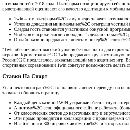
возможностей с 2018 года. Платформа позиционирует себя не
выветривавшей оценивают его качество адаптации к мобильны
1win – это платформа%2C саму предоставляет возможнос
Условия доведения минимальные%2C отыгрыш честный 
Следом гость становится участником бонусной программ
Чтобы все игроки могли свободно” “сделали ставки%2C 
Онлайн казино предлагает клиентам покер%2C слоты%2C
“1win обеспечивает высокий уровня безопасности для игроко
игроков. Кроме только%2C 1win предлагает круглосуточную по
России%2C предлагалось захватывающий мир азартных игр. Ес
спортивных соревнований 1win советует возможность делать с
Ставки На Спорт
Если некто выиграет%2C то половины денег переведут на основ
то важен обновить страницу.
Каждый день казино 1WIN устраивает бесплатную лотер
А потому%2C если официального сайт не работаете (боль
От классических слотов до карточных игр и виртуального
Эти промо проводятся в коллаборации с провайдерами сл
И сайте почти 300 игровых автоматов%2C и которых поль