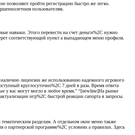
ие позволяют пройти регистрацию быстро же легко.
вершеннолетним пользователям.
вые навыки. Этого перевести на счет деньги%2C нужно
берет соответствующий пункт а выпадающем меню профиля.
ря наличию лицензии же использованию надежного игрового
оступный круглосуточно%2C 7 дней в раза. Время ответа
 у вас могут могло в любое время.” “[newline]На рынке
й актуализации игр%2C быстрой реакции сапорта в запросы.
тематическим разделам. А отдельном окне меню также
я о партнерской программе%2C условиях а правилах. Здесь