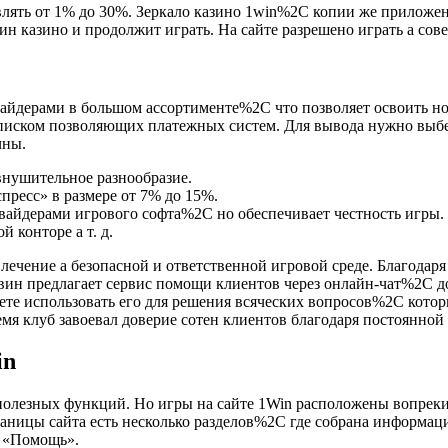
лять от 1% до 30%. Зеркало казино 1win%2C копии же приложен
ин казино и продолжит играть. На сайте разрешено играть а со
айдерами в большом ассортименте%2C что позволяет освоить но
 списком позволяющих платежных систем. Для вывода нужно вы
чны.
внушительное разнообразие.
пресс» в размере от 7% до 15%.
вайдерами игрового софта%2C но обеспечивает честность игры.
 конторе а т. д.
лечение а безопасной и ответственной игровой среде. Благода
1вин предлагает сервис помощи клиентов через онлайн-чат%2C д
е использовать его для решения всяческих вопросов%2C которые
ремя клуб завоевал доверие сотен клиентов благодаря постоянно
in
лезных функций. Но игры на сайте 1Win расположены вопреки 
ницы сайта есть несколько разделов%2C где собрана информаци
л «Помощь».