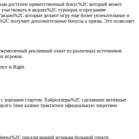
окам доступен приветственный бонус%2C который может
т участвовать в акциях%2C турнирах и программе
“акции%2C которые делают игру еще более увлекательные и
и%2C получает дополнительные бонусы а призы. Это позволяет
 ежемесячный рекламный охват из различных источников
х игроков.
ce is Right.
у с хорошим стартом. Хайроллеры%2C сделавшие активные
долго 1вин казино трактатное официальную лицензию
 бренд%2C предлагающий игрокам большой спектр