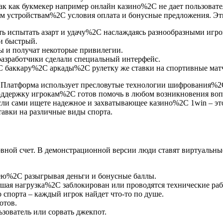
 так как букмекер например онлайн казино%2C не дает пользов
м устройствам%2C условия оплата и бонусные предложения. Эти
ть испытать азарт и удачу%2C наслаждаясь разнообразными иг
и быстрый.
ы и получат некоторые привилегии.
разработчики сделали специальный интерфейс.
 баккару%2C аркады%2C рулетку же ставки на спортивные мат
в. Платформа использует пресловутые технологии шифрования%
ддержку игрокам%2C готов помочь в любом возникновения вопро
ли сами ищете надежное и захватывающее казино%2C 1win – эт
тавки на различные виды спорта.
ной счет. В демонстрационной версии люди ставят виртуальные 
ею%2C разыгрывая деньги и бонусные баллы.
шая нагрузка%2C заблокирован или проводятся технические раб
 спорта – каждый игрок найдет что-то по душе.
отов.
зователь или сорвать джекпот.