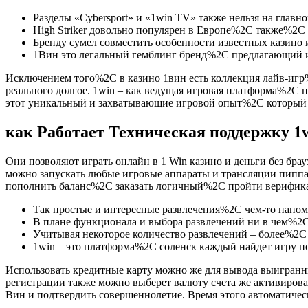
Разделы «Cybersport» и «1win TV» также нельзя на главно
High Striker довольно популярен в Европе%2C также%2
Бренду сумел совместить особенности известных казино и
1Вин это легальный гемблинг бренд%2C предлагающий и
Исключением того%2C в казино 1вин есть коллекция лайв-иг
реального долгое. 1win – как ведущая игровая платформа%2C 
этот уникальный и захватывающие игровой опыт%2C который д
как Работает Техническая поддержку 1
Они позволяют играть онлайн в 1 Win казино и деньги без бра
можно запускать любые игровые аппараты и трансляции пиппа
пополнить баланс%2C заказать логичный%2C пройти верифик
Так простые и интересные развлечения%2C чем-то напом
В плане функционала и выбора развлечений ни в чем%2C 
Учитывая некоторое количество развлечений – более%2
1win – это платформа%2C соленск каждый найдет игру по
Использовать кредитные карту можно же для вывода выигранны
регистрации также можно выберет валюту счета же активирова
Вин и подтвердить совершеннолетие. Время этого автоматичес