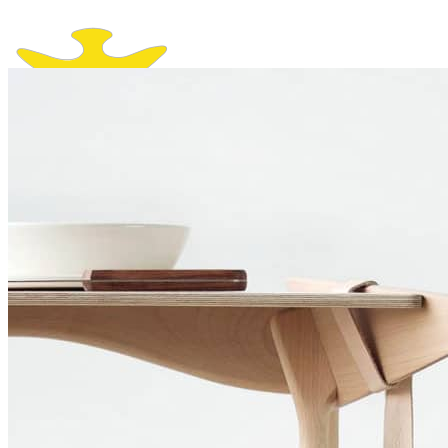
Kendiniz İçin
KASKLAR
Kapalı Kasklar
Açık Kasklar
Çene Açılır Kasklar
Kros ve Enduro Kasklar
Kask Camları
MONTLAR
PANTOLONLAR
ELDİVENLER
BOTLAR VE ÇİZMELER
KORUMALAR
YAĞMURLUKLAR
BLUETOOTHLAR VE INTERCOMLAR