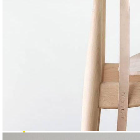
MASKELER VE BALAKLAVALAR
Motosikletiniz İçin
ÇANTALAR VE AKSESUARLARI
ÇANTA TAŞIYICILARI
KORUMA DEMİRLERİ
KİLİTLER VE ALARM SİSTEMLERİ
YAĞ VE BAKIM ÜRÜNLERİ
DİĞERLERİ
Mağazalarımız
Hakkımızda
İletişim
Search
Menu