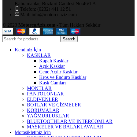
Kahramanlar, Bozkurt Caddesi No:46/1 A
Telefon: (0232) 441 12 51
Mail: info@motorcuaziz.com
© 2023
MotorcuAziz.com
- Tüm Hakları Saklıdır
Search
Kendiniz İçin
KASKLAR
Kapalı Kasklar
Açık Kasklar
Çene Açılır Kasklar
Kros ve Enduro Kasklar
Kask Camları
MONTLAR
PANTOLONLAR
ELDİVENLER
BOTLAR VE ÇİZMELER
KORUMALAR
YAĞMURLUKLAR
BLUETOOTHLAR VE INTERCOMLAR
MASKELER VE BALAKLAVALAR
Motosikletiniz İçin